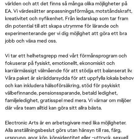
världen och att det finns så många olika möjligheter på
EA. Vi värdesätter anpassningsförmåga, motståndskraft,
kreativitet och nyfikenhet. Från ledarskap som tar fram
din potential till att skapa utrymme för lärande och
experimenterande ger vi dig möjlighet att göra ett bra
jobb och växa med oss.
Vi tar ett helhetsgrepp med vårt förmånsprogram och
fokuserar på fysiskt, emotionellt, ekonomiskt och
karriärmässigt välmående för att stödja ett balanserat liv.
Våra paket är skräddarsydda för att uppfylla lokala behov
och kan inkludera hälsoförsäkring, stöd för psykiskt
välbefinnande, pensionssparande, betald ledighet,
familjeledighet, gratisspel med mera. Vi värnar om miljöer
där våra team alltid kan göra sitt allra bästa.
Electronic Arts är en arbetsgivare med lika möjligheter.
Alla anställningsbeslut görs utan hänsyn till ras, färg,
ursprung, anor, kön, könsidentitet eller -uttryck, sexuell