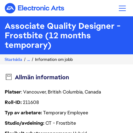
Electronic Arts
Associate Quality Designer -
Frostbite (12 months
temporary)
Startsida
...
Information om jobb
Allmän information
Platser
: Vancouver, British Columbia, Canada
Roll-ID
211608
Typ av arbetare
Temporary Employee
Studio/avdelning
CT - Frostbite