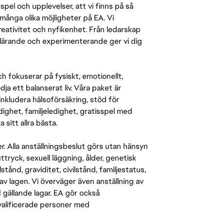
pel och upplevelser, att vi finns på så
många olika möjligheter på EA. Vi
ativitet och nyfikenhet. Från ledarskap
r lärande och experimenterande ger vi dig
 fokuserar på fysiskt, emotionellt,
a ett balanserat liv. Våra paket är
inkludera hälsoförsäkring, stöd för
ighet, familjeledighet, gratisspel med
 sitt allra bästa.
er. Alla anställningsbeslut görs utan hänsyn
-uttryck, sexuell läggning, ålder, genetisk
stånd, graviditet, civilstånd, familjestatus,
av lagen. Vi överväger även anställning av
d gällande lagar. EA gör också
kvalificerade personer med