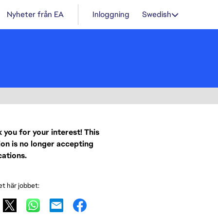
Nyheter från EA
Inloggning
Swedish
 you for your interest! This
ion is no longer accepting
cations.
et här jobbet: