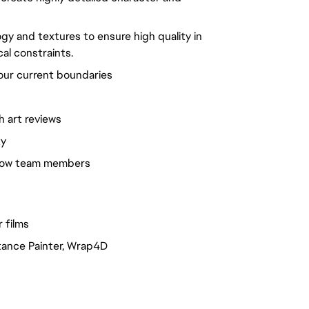
y and textures to ensure high quality in 
al constraints.
our current boundaries
h art reviews
ty
llow team members
 films
tance Painter, Wrap4D