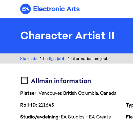
Electronic Arts
Character Artist II
Startsida
Lediga jobb
Information om jobb
Allmän information
Platser
: Vancouver, British Columbia, Canada
Roll-ID
211643
Ty
Studio/avdelning
EA Studios - EA Create
Fl