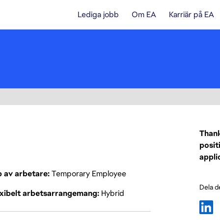
Lediga jobb
Om EA
Karriär på EA
Thank
posit
appli
p av arbetare
Temporary Employee
Dela d
exibelt arbetsarrangemang
Hybrid