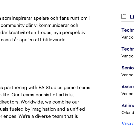
Li
 som inspirerar spelare och fans runt om i
 en community där vi kommunicerar och
Techn
där kreativiteten frodas, nya perspektiv
Vanco
mmans får spelen att bli levande.
Techn
Vanco
Vanco
Assoc
ms partnering with EA Studios game teams 
Vanco
life. Our teams consist of artists, 
irectors. Worldwide, we combine our 
Anima
uals fueled by imagination and a unified 
Orland
iences. We’re a diverse team that is 
Visa 