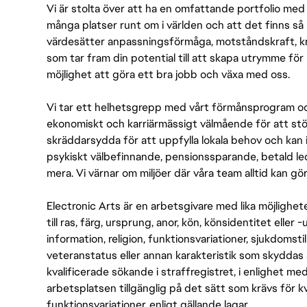
Vi är stolta över att ha en omfattande portfolio med s
många platser runt om i världen och att det finns så 
värdesätter anpassningsförmåga, motståndskraft, kre
som tar fram din potential till att skapa utrymme fö
möjlighet att göra ett bra jobb och växa med oss.
Vi tar ett helhetsgrepp med vårt förmånsprogram och
ekonomiskt och karriärmässigt välmående för att stödj
skräddarsydda för att uppfylla lokala behov och kan 
psykiskt välbefinnande, pensionssparande, betald led
mera. Vi värnar om miljöer där våra team alltid kan göra
Electronic Arts är en arbetsgivare med lika möjlighet
till ras, färg, ursprung, anor, kön, könsidentitet eller 
information, religion, funktionsvariationer, sjukdomstill
veteranstatus eller annan karakteristik som skyddas 
kvalificerade sökande i straffregistret, i enlighet me
arbetsplatsen tillgänglig på det sätt som krävs för 
funktionsvariationer, enligt gällande lagar.