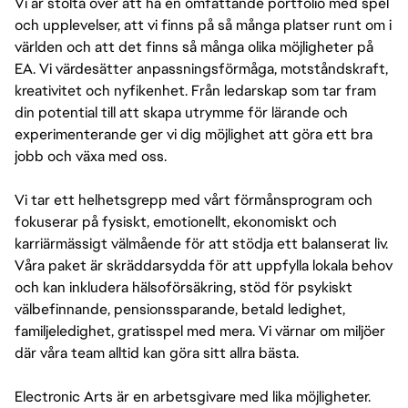
Vi är stolta över att ha en omfattande portfolio med spel
och upplevelser, att vi finns på så många platser runt om i
världen och att det finns så många olika möjligheter på
EA. Vi värdesätter anpassningsförmåga, motståndskraft,
kreativitet och nyfikenhet. Från ledarskap som tar fram
din potential till att skapa utrymme för lärande och
experimenterande ger vi dig möjlighet att göra ett bra
jobb och växa med oss.
Vi tar ett helhetsgrepp med vårt förmånsprogram och
fokuserar på fysiskt, emotionellt, ekonomiskt och
karriärmässigt välmående för att stödja ett balanserat liv.
Våra paket är skräddarsydda för att uppfylla lokala behov
och kan inkludera hälsoförsäkring, stöd för psykiskt
välbefinnande, pensionssparande, betald ledighet,
familjeledighet, gratisspel med mera. Vi värnar om miljöer
där våra team alltid kan göra sitt allra bästa.
Electronic Arts är en arbetsgivare med lika möjligheter.