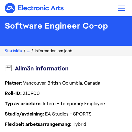
Electronic Arts
Software Engineer Co-op
Startsida
...
Information om jobb
Allmän information
Platser
: Vancouver, British Columbia, Canada
Roll-ID
210900
Typ av arbetare
Intern - Temporary Employee
Studio/avdelning
EA Studios - SPORTS
Flexibelt arbetsarrangemang
Hybrid