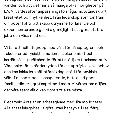
världen och att det finns så många olika möjligheter på
EA. Vi värdesätter anpassningsförmåga, motståndskraft,
kreativitet och nyfikenhet. Från ledarskap som tar fram
din potential till att skapa utrymme för lärande och
experimenterande ger vi dig möjlighet att göra ett bra
jobb och växa med oss.
Vi tar ett helhetsgrepp med vårt förmånsprogram och
fokuserar på fysiskt, emotionellt, ekonomiskt och
karriärmässigt välmående för att stödja ett balanserat liv.
Våra paket är skräddarsydda för att uppfylla lokala behov
och kan inkludera hälsoförsäkring, stöd för psykiskt
välbefinnande, pensionssparande, betald ledighet,
familjeledighet, gratisspel med mera. Vi värnar om miljöer
där våra team alltid kan göra sitt allra bästa.
Electronic Arts är en arbetsgivare med lika möjligheter.
Alla anställningsbeslut görs utan hänsyn till ras, färg,