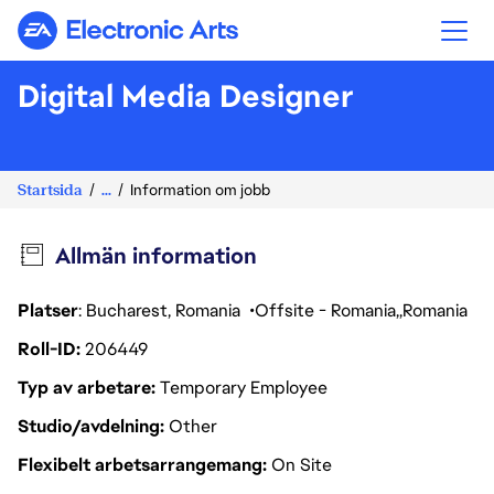
Electronic Arts
Digital Media Designer
Startsida
...
Information om jobb
Allmän information
Platser
: Bucharest, Romania
Offsite - Romania
Romania
Roll-ID
206449
Typ av arbetare
Temporary Employee
Studio/avdelning
Other
Flexibelt arbetsarrangemang
On Site