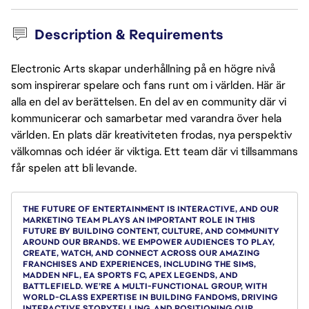
Description & Requirements
Electronic Arts skapar underhållning på en högre nivå
som inspirerar spelare och fans runt om i världen. Här är
alla en del av berättelsen. En del av en community där vi
kommunicerar och samarbetar med varandra över hela
världen. En plats där kreativiteten frodas, nya perspektiv
välkomnas och idéer är viktiga. Ett team där vi tillsammans
får spelen att bli levande.
THE FUTURE OF ENTERTAINMENT IS INTERACTIVE, AND OUR
MARKETING TEAM PLAYS AN IMPORTANT ROLE IN THIS
FUTURE BY BUILDING CONTENT, CULTURE, AND COMMUNITY
AROUND OUR BRANDS. WE EMPOWER AUDIENCES TO PLAY,
CREATE, WATCH, AND CONNECT ACROSS OUR AMAZING
FRANCHISES AND EXPERIENCES, INCLUDING THE SIMS,
MADDEN NFL, EA SPORTS FC, APEX LEGENDS, AND
BATTLEFIELD. WE’RE A MULTI-FUNCTIONAL GROUP, WITH
WORLD-CLASS EXPERTISE IN BUILDING FANDOMS, DRIVING
INTERACTIVE STORYTELLING, AND POSITIONING OUR