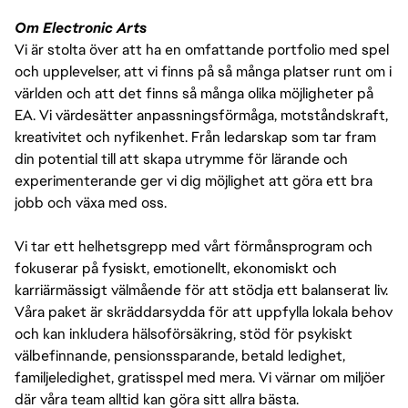
Om Electronic Arts
Vi är stolta över att ha en omfattande portfolio med spel
och upplevelser, att vi finns på så många platser runt om i
världen och att det finns så många olika möjligheter på
EA. Vi värdesätter anpassningsförmåga, motståndskraft,
kreativitet och nyfikenhet. Från ledarskap som tar fram
din potential till att skapa utrymme för lärande och
experimenterande ger vi dig möjlighet att göra ett bra
jobb och växa med oss.
Vi tar ett helhetsgrepp med vårt förmånsprogram och
fokuserar på fysiskt, emotionellt, ekonomiskt och
karriärmässigt välmående för att stödja ett balanserat liv.
Våra paket är skräddarsydda för att uppfylla lokala behov
och kan inkludera hälsoförsäkring, stöd för psykiskt
välbefinnande, pensionssparande, betald ledighet,
familjeledighet, gratisspel med mera. Vi värnar om miljöer
där våra team alltid kan göra sitt allra bästa.