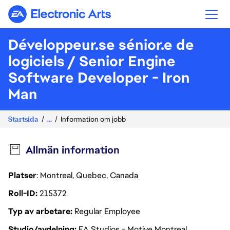
Electronic Arts
Développeur.se sénior.e de
logiciels / Senior Engine
Software Developer - Iron
Man
Startsida
...
Information om jobb
Allmän information
Platser
: Montreal, Quebec, Canada
Roll-ID
215372
Typ av arbetare
Regular Employee
Studio/avdelning
EA Studios - Motive Montreal