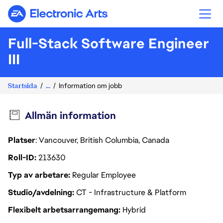
Electronic Arts
Full-Stack Software Engineer
III
Startsida
...
Information om jobb
Allmän information
Platser
: Vancouver, British Columbia, Canada
Roll-ID
213630
Typ av arbetare
Regular Employee
Studio/avdelning
CT - Infrastructure & Platform
Flexibelt arbetsarrangemang
Hybrid