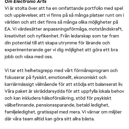
Om Electronic Arts
Vi är stolta över att ha en omfattande portfolio med spel
och upplevelser, att vi finns på så många platser runt om i
världen och att det finns så många olika möjligheter på
EA. Vi värdesätter anpassningsförmåga, motståndskraft,
kreativitet och nyfikenhet. Från ledarskap som tar fram
din potential till att skapa utrymme för lärande och
experimenterande ger vi dig möjlighet att göra ett bra
jobb och växa med oss.
Vi tar ett helhetsgrepp med vårt förmånsprogram och
fokuserar på fysiskt, emotionellt, ekonomiskt och
karriärmässigt välmående för att stödja ett balanserat liv.
Våra paket är skräddarsydda för att uppfylla lokala behov
och kan inkludera hälsoförsäkring, stöd för psykiskt
välbefinnande, pensionssparande, betald ledighet,
familjeledighet, gratisspel med mera. Vi värnar om miljöer
där våra team alltid kan göra sitt allra bästa.