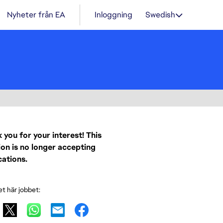
Nyheter från EA
Inloggning
Swedish
 you for your interest! This
ion is no longer accepting
cations.
et här jobbet: