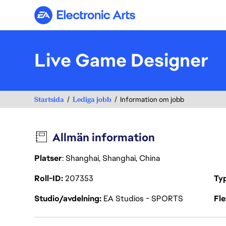
Electronic Arts
Live Game Designer
Startsida
Lediga jobb
Information om jobb
Allmän information
Platser
: Shanghai, Shanghai, China
Roll-ID
207353
Ty
Studio/avdelning
EA Studios - SPORTS
Fl