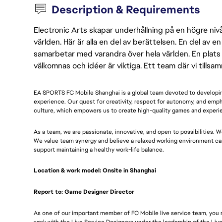
Description & Requirements
Electronic Arts skapar underhållning på en högre nivå
världen. Här är alla en del av berättelsen. En del av
samarbetar med varandra över hela världen. En plats 
välkomnas och idéer är viktiga. Ett team där vi tillsa
EA SPORTS FC Mobile Shanghai is a global team devoted to developin
experience. Our quest for creativity, respect for autonomy, and emph
culture, which empowers us to create high-quality games and experi
As a team, we are passionate, innovative, and open to possibilities. W
We value team synergy and believe a relaxed working environment can
support maintaining a healthy work-life balance.
Location & work model: Onsite in Shanghai
Report to: Game Designer Director
As one of our important member of FC Mobile live service team, you n
work with the Live Service Designers under the leadership of the Live