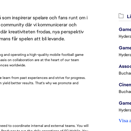
Li
 som inspirerar spelare och fans runt om i
 en community där vi kommunicerar och
Game 
där kreativiteten frodas, nya perspektiv
Hydera
mmans får spelen att bli levande.
Game 
Hydera
g and operating a high-quality mobile football game
asis on collaboration are at the heart of our team
ences worldwide.
Buchar
e learn from past experiences and strive for progress.
 yield better results. That's why we promote and
Cinem
Buchar
Game 
Hydera
Visa 
eed to coordinate internal and external teams. You will
 Producer to run the daily operations of FC Mobile. You