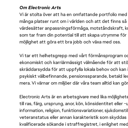
Om Electronic Arts
Vi är stolta över att ha en omfattande portfolio med s
många platser runt om i världen och att det finns så 
värdesätter anpassningsförmåga, motståndskraft, kre
som tar fram din potential till att skapa utrymme fö
möjlighet att göra ett bra jobb och växa med oss.
Vi tar ett helhetsgrepp med vårt förmånsprogram och
ekonomiskt och karriärmässigt välmående för att stödj
skräddarsydda för att uppfylla lokala behov och kan 
psykiskt välbefinnande, pensionssparande, betald led
mera. Vi värnar om miljöer där våra team alltid kan göra
Electronic Arts är en arbetsgivare med lika möjlighet
till ras, färg, ursprung, anor, kön, könsidentitet eller 
information, religion, funktionsvariationer, sjukdomstill
veteranstatus eller annan karakteristik som skyddas 
kvalificerade sökande i straffregistret, i enlighet me