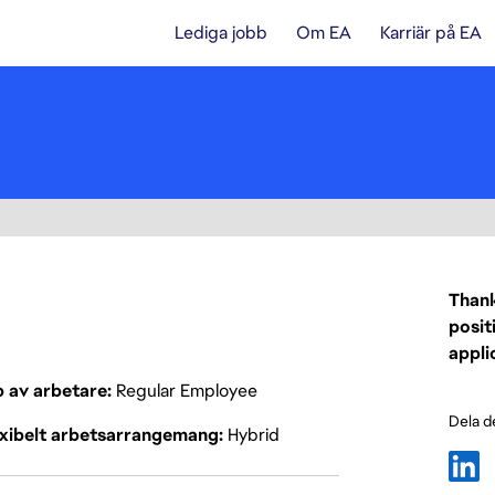
Lediga jobb
Om EA
Karriär på EA
Thank
posit
appli
p av arbetare
Regular Employee
Dela d
exibelt arbetsarrangemang
Hybrid