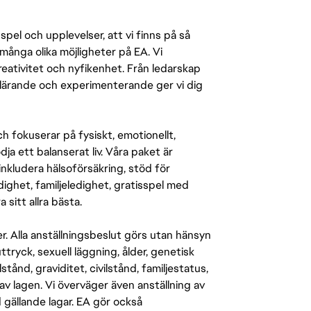
pel och upplevelser, att vi finns på så
många olika möjligheter på EA. Vi
ativitet och nyfikenhet. Från ledarskap
r lärande och experimenterande ger vi dig
 fokuserar på fysiskt, emotionellt,
a ett balanserat liv. Våra paket är
inkludera hälsoförsäkring, stöd för
ighet, familjeledighet, gratisspel med
 sitt allra bästa.
er. Alla anställningsbeslut görs utan hänsyn
-uttryck, sexuell läggning, ålder, genetisk
stånd, graviditet, civilstånd, familjestatus,
av lagen. Vi överväger även anställning av
d gällande lagar. EA gör också