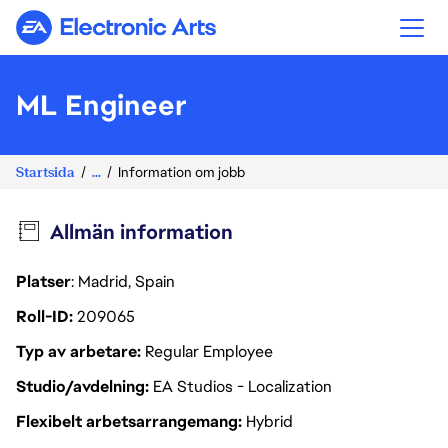
Electronic Arts
ML Engineer
Startsida
...
Information om jobb
Allmän information
Platser
: Madrid, Spain
Roll-ID
209065
Typ av arbetare
Regular Employee
Studio/avdelning
EA Studios - Localization
Flexibelt arbetsarrangemang
Hybrid