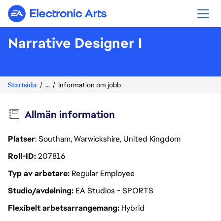
Electronic Arts
Narrative Designer I
Startsida
...
Information om jobb
Allmän information
Platser
: Southam, Warwickshire, United Kingdom
Roll-ID
207816
Typ av arbetare
Regular Employee
Studio/avdelning
EA Studios - SPORTS
Flexibelt arbetsarrangemang
Hybrid