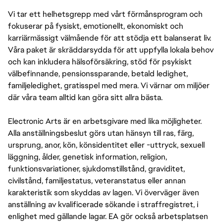
Vi tar ett helhetsgrepp med vårt förmånsprogram och
fokuserar på fysiskt, emotionellt, ekonomiskt och
karriärmässigt välmående för att stödja ett balanserat liv.
Våra paket är skräddarsydda för att uppfylla lokala behov
och kan inkludera hälsoförsäkring, stöd för psykiskt
välbefinnande, pensionssparande, betald ledighet,
familjeledighet, gratisspel med mera. Vi värnar om miljöer
där våra team alltid kan göra sitt allra bästa.
Electronic Arts är en arbetsgivare med lika möjligheter.
Alla anställningsbeslut görs utan hänsyn till ras, färg,
ursprung, anor, kön, könsidentitet eller -uttryck, sexuell
läggning, ålder, genetisk information, religion,
funktionsvariationer, sjukdomstillstånd, graviditet,
civilstånd, familjestatus, veteranstatus eller annan
karakteristik som skyddas av lagen. Vi överväger även
anställning av kvalificerade sökande i straffregistret, i
enlighet med gällande lagar. EA gör också arbetsplatsen