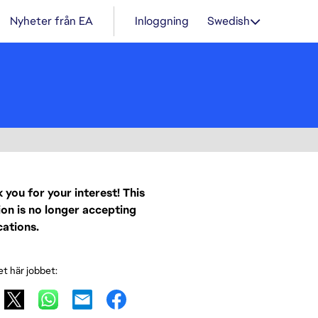
Nyheter från EA
Inloggning
Swedish
 you for your interest! This
ion is no longer accepting
cations.
et här jobbet: