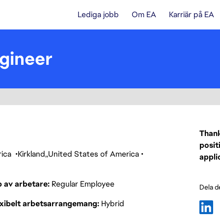
Lediga jobb
Om EA
Karriär på EA
gineer
Thank
posit
rica
Kirkland
United States of America
appli
p av arbetare
Regular Employee
Dela d
exibelt arbetsarrangemang
Hybrid