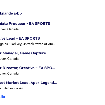
knande jobb
ciate Producer - EA SPORTS
uver, Canada
tive Lead - EA SPORTS
Los Angeles - Del Rey, United States of America
or Manager, Game Capture
uver, Canada
Senior Director, Creative – EA SPORTS FC
uver, Canada
Product Market Lead, Apex Legends Japan
e - Japan, Japan
alla