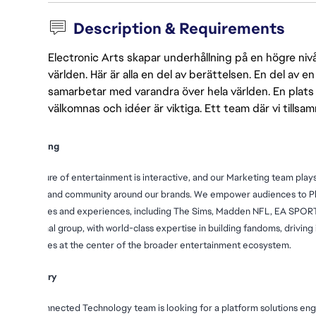
Description & Requirements
Electronic Arts skapar underhållning på en högre nivå
världen. Här är alla en del av berättelsen. En del av
samarbetar med varandra över hela världen. En plats 
välkomnas och idéer är viktiga. Ett team där vi tillsa
Marketing
The future of entertainment is interactive, and our Marketing team plays a
culture, and community around our brands. We empower audiences to Pl
franchises and experiences, including The Sims, Madden NFL, EA SPORTS
functional group, with world-class expertise in building fandoms, driving i
franchises at the center of the broader entertainment ecosystem.
Summary
The Connected Technology team is looking for a platform solutions engine