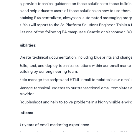
solutions, provide technical guidance on those solutions to those buildin
solutions and help educate users of those solutions on how to use them.
and maintaining EA's centralized, always-on, automated messaging progr
channels. You will report to the Sr. Platform Solutions Engineer. This is a
is hybrid at one of the following EA campuses: Seattle or Vancouver, BC
Responsibilities:
Create technical documentation, including blueprints and cha
Build, test, and deploy technical solutions within our email market
building by our engineering team.
Help manage the scripts and HTML email templates in our email 
Manage technical updates to our transactional email templates an
provider.
Troubleshoot and help to solve problems in a highly visible envi
Qualifications:
4+ years of email marketing experience