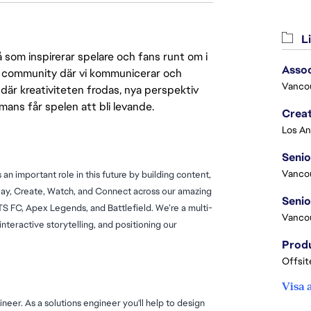
Li
 som inspirerar spelare och fans runt om i
Asso
 en community där vi kommunicerar och
Vanco
där kreativiteten frodas, nya perspektiv
mmans får spelen att bli levande.
Crea
Seni
Vanco
n important role in this future by building content, 
ay, Create, Watch, and Connect across our amazing 
 FC, Apex Legends, and Battlefield. We’re a multi-
Vanco
nteractive storytelling, and positioning our 
Offsit
Visa 
er. As a solutions engineer you'll help to design 