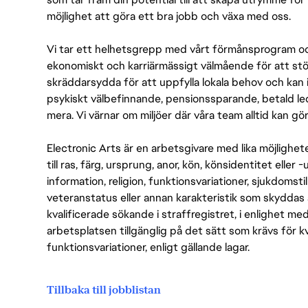
möjlighet att göra ett bra jobb och växa med oss.
Vi tar ett helhetsgrepp med vårt förmånsprogram och
ekonomiskt och karriärmässigt välmående för att stödj
skräddarsydda för att uppfylla lokala behov och kan 
psykiskt välbefinnande, pensionssparande, betald led
mera. Vi värnar om miljöer där våra team alltid kan göra
Electronic Arts är en arbetsgivare med lika möjlighet
till ras, färg, ursprung, anor, kön, könsidentitet eller 
information, religion, funktionsvariationer, sjukdomstill
veteranstatus eller annan karakteristik som skyddas 
kvalificerade sökande i straffregistret, i enlighet me
arbetsplatsen tillgänglig på det sätt som krävs för 
funktionsvariationer, enligt gällande lagar.
Tillbaka till jobblistan