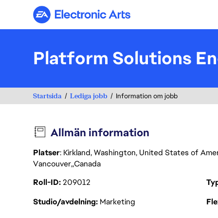
Electronic Arts
Platform Solutions En
Startsida
Lediga jobb
Information om jobb
Allmän information
Platser
: Kirkland, Washington, United States of Ame
Vancouver
Canada
Roll-ID
209012
Ty
Studio/avdelning
Marketing
Fl