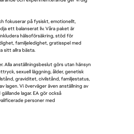
 fokuserar på fysiskt, emotionellt,
a ett balanserat liv. Våra paket är
inkludera hälsoförsäkring, stöd för
ighet, familjeledighet, gratisspel med
 sitt allra bästa.
er. Alla anställningsbeslut görs utan hänsyn
-uttryck, sexuell läggning, ålder, genetisk
stånd, graviditet, civilstånd, familjestatus,
av lagen. Vi överväger även anställning av
d gällande lagar. EA gör också
kvalificerade personer med