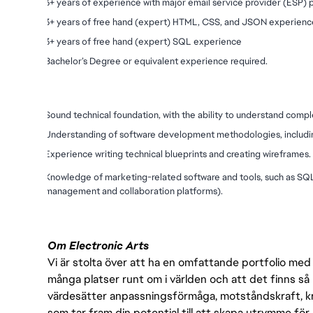
3+ years of experience with major email service provider (ESP) pl
3+ years of free hand (expert) HTML, CSS, and JSON experienc
3+ years of free hand (expert) SQL experience
Bachelor’s Degree or equivalent experience required.
Skills:
Sound technical foundation, with the ability to understand compl
Understanding of software development methodologies, includi
Experience writing technical blueprints and creating wireframes.
Knowledge of marketing-related software and tools, such as SQL, 
management and collaboration platforms).
Om Electronic Arts
Vi är stolta över att ha en omfattande portfolio med s
många platser runt om i världen och att det finns så 
värdesätter anpassningsförmåga, motståndskraft, kre
som tar fram din potential till att skapa utrymme fö