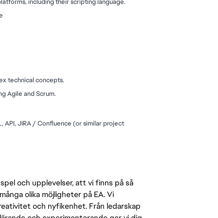
atforms, including their scripting language.
e
ex technical concepts.
ng Agile and Scrum.
API, JIRA / Confluence (or similar project 
pel och upplevelser, att vi finns på så
många olika möjligheter på EA. Vi
ativitet och nyfikenhet. Från ledarskap
r lärande och experimenterande ger vi dig