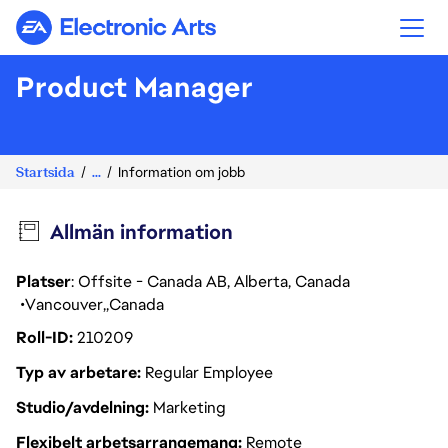
Electronic Arts
Product Manager
Startsida
...
Information om jobb
Allmän information
Platser
: Offsite - Canada AB, Alberta, Canada
Vancouver
Canada
Roll-ID
210209
Typ av arbetare
Regular Employee
Studio/avdelning
Marketing
Flexibelt arbetsarrangemang
Remote