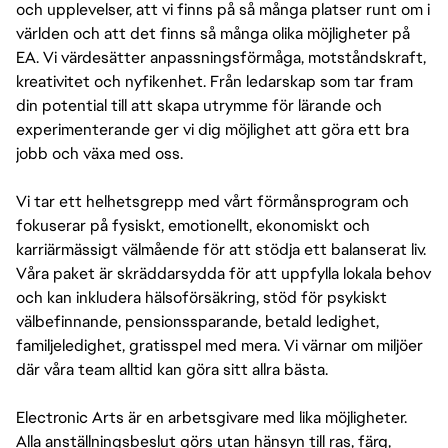
och upplevelser, att vi finns på så många platser runt om i
världen och att det finns så många olika möjligheter på
EA. Vi värdesätter anpassningsförmåga, motståndskraft,
kreativitet och nyfikenhet. Från ledarskap som tar fram
din potential till att skapa utrymme för lärande och
experimenterande ger vi dig möjlighet att göra ett bra
jobb och växa med oss.
Vi tar ett helhetsgrepp med vårt förmånsprogram och
fokuserar på fysiskt, emotionellt, ekonomiskt och
karriärmässigt välmående för att stödja ett balanserat liv.
Våra paket är skräddarsydda för att uppfylla lokala behov
och kan inkludera hälsoförsäkring, stöd för psykiskt
välbefinnande, pensionssparande, betald ledighet,
familjeledighet, gratisspel med mera. Vi värnar om miljöer
där våra team alltid kan göra sitt allra bästa.
Electronic Arts är en arbetsgivare med lika möjligheter.
Alla anställningsbeslut görs utan hänsyn till ras, färg,