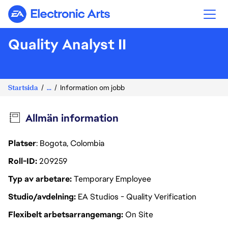
Electronic Arts
Quality Analyst II
Startsida
...
Information om jobb
Allmän information
Platser
: Bogota, Colombia
Roll-ID
209259
Typ av arbetare
Temporary Employee
Studio/avdelning
EA Studios - Quality Verification
Flexibelt arbetsarrangemang
On Site