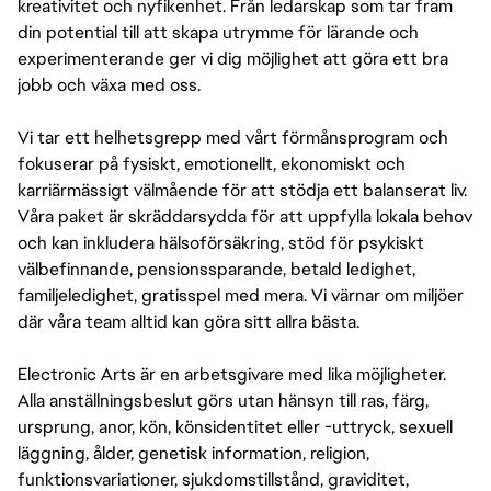
kreativitet och nyfikenhet. Från ledarskap som tar fram
din potential till att skapa utrymme för lärande och
experimenterande ger vi dig möjlighet att göra ett bra
jobb och växa med oss.
Vi tar ett helhetsgrepp med vårt förmånsprogram och
fokuserar på fysiskt, emotionellt, ekonomiskt och
karriärmässigt välmående för att stödja ett balanserat liv.
Våra paket är skräddarsydda för att uppfylla lokala behov
och kan inkludera hälsoförsäkring, stöd för psykiskt
välbefinnande, pensionssparande, betald ledighet,
familjeledighet, gratisspel med mera. Vi värnar om miljöer
där våra team alltid kan göra sitt allra bästa.
Electronic Arts är en arbetsgivare med lika möjligheter.
Alla anställningsbeslut görs utan hänsyn till ras, färg,
ursprung, anor, kön, könsidentitet eller -uttryck, sexuell
läggning, ålder, genetisk information, religion,
funktionsvariationer, sjukdomstillstånd, graviditet,