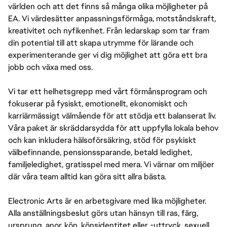
världen och att det finns så många olika möjligheter på
EA. Vi värdesätter anpassningsförmåga, motståndskraft,
kreativitet och nyfikenhet. Från ledarskap som tar fram
din potential till att skapa utrymme för lärande och
experimenterande ger vi dig möjlighet att göra ett bra
jobb och växa med oss.
Vi tar ett helhetsgrepp med vårt förmånsprogram och
fokuserar på fysiskt, emotionellt, ekonomiskt och
karriärmässigt välmående för att stödja ett balanserat liv.
Våra paket är skräddarsydda för att uppfylla lokala behov
och kan inkludera hälsoförsäkring, stöd för psykiskt
välbefinnande, pensionssparande, betald ledighet,
familjeledighet, gratisspel med mera. Vi värnar om miljöer
där våra team alltid kan göra sitt allra bästa.
Electronic Arts är en arbetsgivare med lika möjligheter.
Alla anställningsbeslut görs utan hänsyn till ras, färg,
ursprung, anor, kön, könsidentitet eller -uttryck, sexuell