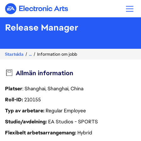
Electronic Arts
Release Manager
Startsida
...
Information om jobb
Allmän information
Platser
: Shanghai, Shanghai, China
Roll-ID
210155
Typ av arbetare
Regular Employee
Studio/avdelning
EA Studios - SPORTS
Flexibelt arbetsarrangemang
Hybrid