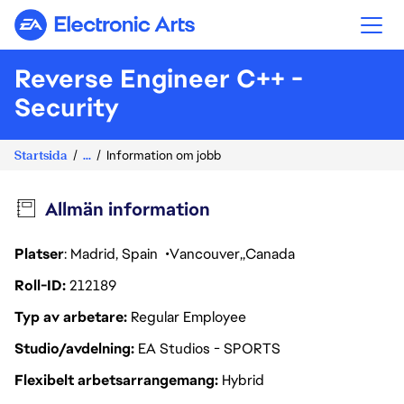
Electronic Arts
Reverse Engineer C++ -
Security
Startsida
...
Information om jobb
Allmän information
Platser
: Madrid, Spain
Vancouver
Canada
Roll-ID
212189
Typ av arbetare
Regular Employee
Studio/avdelning
EA Studios - SPORTS
Flexibelt arbetsarrangemang
Hybrid