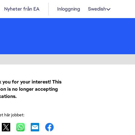
Nyheter från EA
Inloggning
Swedish
 you for your interest! This
ion is no longer accepting
cations.
et här jobbet: