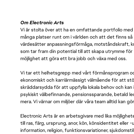
Om Electronic Arts
Vi är stolta över att ha en omfattande portfolio med s
många platser runt om i världen och att det finns så 
värdesätter anpassningsförmåga, motståndskraft, kre
som tar fram din potential till att skapa utrymme fö
möjlighet att göra ett bra jobb och växa med oss.
Vi tar ett helhetsgrepp med vårt förmånsprogram och
ekonomiskt och karriärmässigt välmående för att stödj
skräddarsydda för att uppfylla lokala behov och kan 
psykiskt välbefinnande, pensionssparande, betald led
mera. Vi värnar om miljöer där våra team alltid kan göra
Electronic Arts är en arbetsgivare med lika möjlighet
till ras, färg, ursprung, anor, kön, könsidentitet eller 
information, religion, funktionsvariationer, sjukdomstill