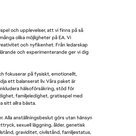
pel och upplevelser, att vi finns på så
många olika möjligheter på EA. Vi
ativitet och nyfikenhet. Från ledarskap
r lärande och experimenterande ger vi dig
 fokuserar på fysiskt, emotionellt,
a ett balanserat liv. Våra paket är
inkludera hälsoförsäkring, stöd för
ighet, familjeledighet, gratisspel med
 sitt allra bästa.
er. Alla anställningsbeslut görs utan hänsyn
-uttryck, sexuell läggning, ålder, genetisk
stånd, graviditet, civilstånd, familjestatus,