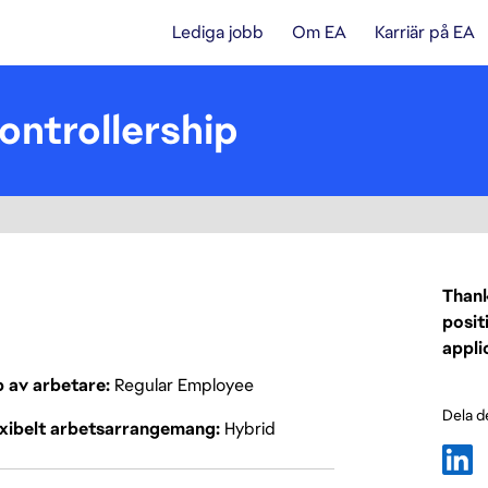
Lediga jobb
Om EA
Karriär på EA
ontrollership
Thank
posit
appli
p av arbetare
Regular Employee
Dela d
exibelt arbetsarrangemang
Hybrid