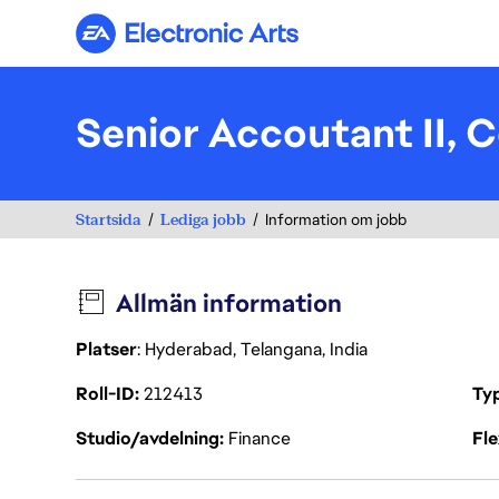
Electronic Arts
Senior Accoutant II, C
Startsida
Lediga jobb
Information om jobb
Allmän information
Platser
: Hyderabad, Telangana, India
Roll-ID
212413
Ty
Studio/avdelning
Finance
Fl