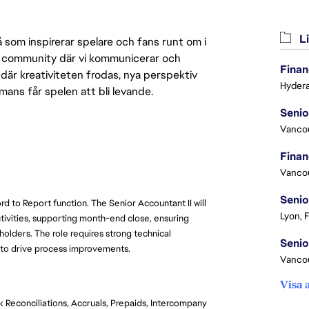
Li
 som inspirerar spelare och fans runt om i
 en community där vi kommunicerar och
Finan
där kreativiteten frodas, nya perspektiv
Hydera
mmans får spelen att bli levande.
Vanco
Vanco
Senio
rd to Report function. The Senior Accountant II will
Lyon, 
ivities, supporting month-end close, ensuring
olders. The role requires strong technical
y to drive process improvements.
Vanco
Visa 
 Reconciliations, Accruals, Prepaids, Intercompany