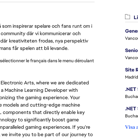
Li
 som inspirerar spelare och fans runt om i
 en community där vi kommunicerar och
Vanco
där kreativiteten frodas, nya perspektiv
mmans får spelen att bli levande.
Vanco
 sélectionner le français dans le menu déroulant 
Madrid
Electronic Arts, where we are dedicated
 a Machine Learning Developer with
Buchar
lutionizing the gaming experience. Your
nce models and cutting-edge machine
ML components that directly enable key
Buchar
echnology to significantly boost game
nparalleled gaming experiences. If you're
Visa 
we invite you to be part of our journey to