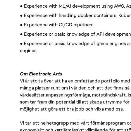
● Experience with ML/AI development using AWS, Az
● Experience with handling docker containers, Kuber
● Experience with CI/CD pipelines.
● Experience or basic knowledge of API development
● Experience or basic knowledge of game engines 
engines.
Om Electronic Arts
Vi är stolta över att ha en omfattande portfolio med s
många platser runt om i världen och att det finns så 
värdesätter anpassningsförmåga, motståndskraft, kre
som tar fram din potential till att skapa utrymme fö
möjlighet att göra ett bra jobb och växa med oss.
Vi tar ett helhetsgrepp med vårt förmånsprogram och
ekonomiskt och karriärmässigt välmående för att stödj