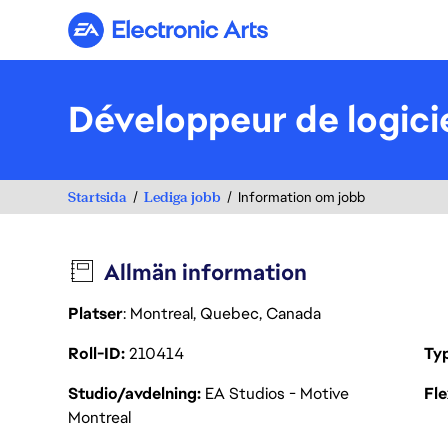
Electronic Arts
Développeur de logiciel
Startsida
Lediga jobb
Information om jobb
Allmän information
Platser
: Montreal, Quebec, Canada
Roll-ID
210414
Ty
Studio/avdelning
EA Studios - Motive
Fl
Montreal