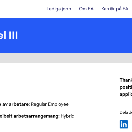
Lediga jobb
Om EA
Karriär på EA
 III
Thank
posit
appli
p av arbetare
Regular Employee
Dela d
exibelt arbetsarrangemang
Hybrid