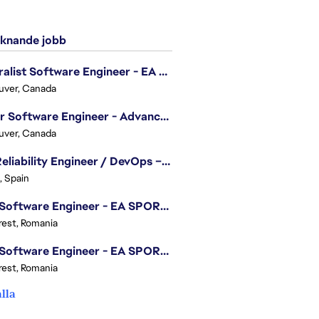
knande jobb
Generalist Software Engineer - EA Sports FC
uver, Canada
Senior Software Engineer - Advanced Technology Group
uver, Canada
Site Reliability Engineer / DevOps – Localization
, Spain
.NET Software Engineer - EA SPORTS™ FC
est, Romania
.NET Software Engineer - EA SPORTS™ FC
est, Romania
alla