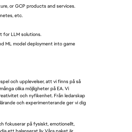
ure, or GCP products and services.
netes, etc.
 for LLM solutions.
and ML model deployment into game
pel och upplevelser, att vi finns på så
många olika möjligheter på EA. Vi
ativitet och nyfikenhet. Från ledarskap
r lärande och experimenterande ger vi dig
 fokuserar på fysiskt, emotionellt,
a ett balanserat liv. Våra paket är