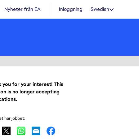
Nyheter från EA
Inloggning
Swedish
 you for your interest! This
ion is no longer accepting
cations.
et här jobbet: