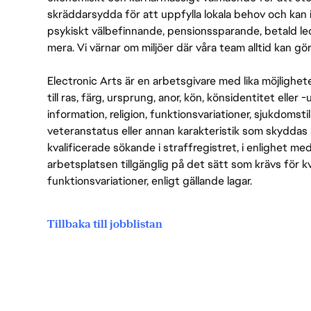
skräddarsydda för att uppfylla lokala behov och kan 
psykiskt välbefinnande, pensionssparande, betald led
mera. Vi värnar om miljöer där våra team alltid kan göra
Electronic Arts är en arbetsgivare med lika möjlighet
till ras, färg, ursprung, anor, kön, könsidentitet eller 
information, religion, funktionsvariationer, sjukdomstill
veteranstatus eller annan karakteristik som skyddas 
kvalificerade sökande i straffregistret, i enlighet me
arbetsplatsen tillgänglig på det sätt som krävs för 
funktionsvariationer, enligt gällande lagar.
Tillbaka till jobblistan