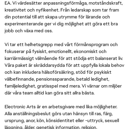
EA. Vi värdesätter anpassningsförmåga, motståndskraft,
kreativitet och nyfikenhet. Från ledarskap som tar fram
din potential till att skapa utrymme för lärande och
experimenterande ger vi dig möjlighet att göra ett bra
jobb och växa med oss.
Vi tar ett helhetsgrepp med vårt förmånsprogram och
fokuserar på fysiskt, emotionellt, ekonomiskt och
karriärmässigt välmående för att stödja ett balanserat liv.
Våra paket är skräddarsydda för att uppfylla lokala behov
och kan inkludera hälsoförsäkring, stöd för psykiskt
välbefinnande, pensionssparande, betald ledighet,
familjeledighet, gratisspel med mera. Vi värnar om miljöer
där våra team alltid kan göra sitt allra bästa.
Electronic Arts är en arbetsgivare med lika möjligheter.
Alla anställningsbeslut görs utan hänsyn till ras, färg,
ursprung, anor, kön, könsidentitet eller -uttryck, sexuell
läggning, ålder, genetisk information, religion,