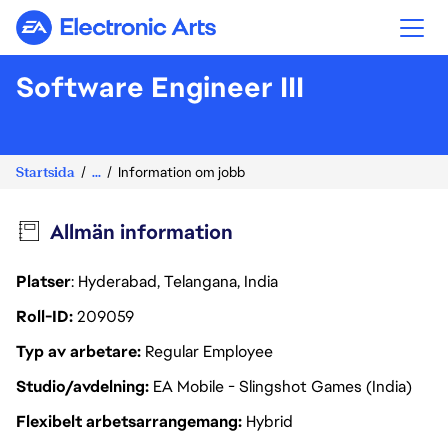
Electronic Arts
Software Engineer III
Startsida
...
Information om jobb
Allmän information
Platser
: Hyderabad, Telangana, India
Roll-ID
209059
Typ av arbetare
Regular Employee
Studio/avdelning
EA Mobile - Slingshot Games (India)
Flexibelt arbetsarrangemang
Hybrid