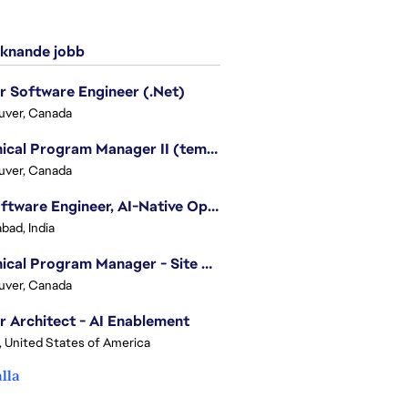
knande jobb
r Software Engineer (.Net)
uver, Canada
Technical Program Manager II (temporary)
uver, Canada
Sr. Software Engineer, AI-Native Operations Platform
bad, India
Technical Program Manager - Site Reliability Engineering (SRE)
uver, Canada
r Architect - AI Enablement
, United States of America
alla