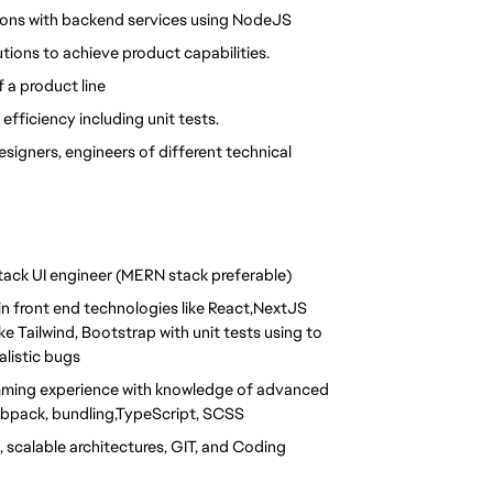
tions with backend services using NodeJS
utions to achieve product capabilities.
f a product line
efficiency including unit tests.
esigners, engineers of different technical 
stack UI engineer (MERN stack preferable)
n front end technologies like React,
NextJS
 Tailwind, Bootstrap with unit tests using to 
listic bugs
mming experience with knowledge of advanced 
ebpack, bundling,TypeScript, SCSS
scalable architectures, GIT, and Coding 