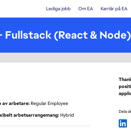
Lediga jobb
Om EA
Karriär på EA
- Fullstack (React & Node)
Thank
posit
appli
p av arbetare
Regular Employee
Dela d
exibelt arbetsarrangemang
Hybrid