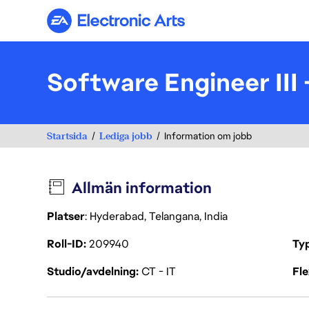
Electronic Arts
Software Engineer III 
Startsida
Lediga jobb
Information om jobb
Allmän information
Platser
: Hyderabad, Telangana, India
Roll-ID
209940
Ty
Studio/avdelning
CT - IT
Fl