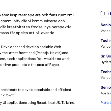
Li
 som inspirerar spelare och fans runt om i
 en community där vi kommunicerar och
Senio
där kreativiteten frodas, nya perspektiv
Vanco
mmans får spelen att bli levande.
Vanco
ead Developer and develop scalable Web 
y the latest front-end (Reactjs, Nextjs) and 
, sleek applications. You would also work 
Hydera
liver products in the area of Player 
Vanco
Senio
architects to develop scalable and efficient 
Austin
an growth
Visa 
 UI applications using React, NextJS, Tailwind, 