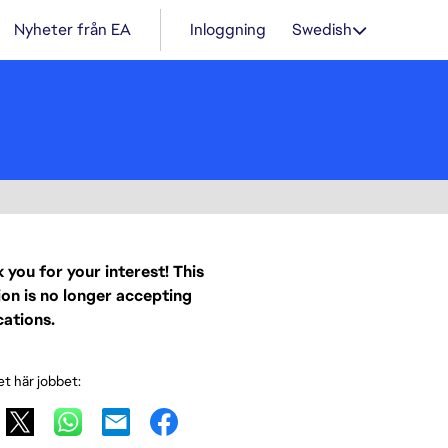
Nyheter från EA
Inloggning
Swedish
 you for your interest! This
ion is no longer accepting
cations.
et här jobbet: