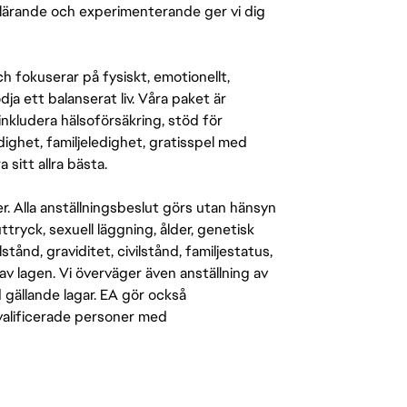
r lärande och experimenterande ger vi dig
 fokuserar på fysiskt, emotionellt,
a ett balanserat liv. Våra paket är
inkludera hälsoförsäkring, stöd för
ighet, familjeledighet, gratisspel med
 sitt allra bästa.
er. Alla anställningsbeslut görs utan hänsyn
-uttryck, sexuell läggning, ålder, genetisk
stånd, graviditet, civilstånd, familjestatus,
av lagen. Vi överväger även anställning av
d gällande lagar. EA gör också
kvalificerade personer med