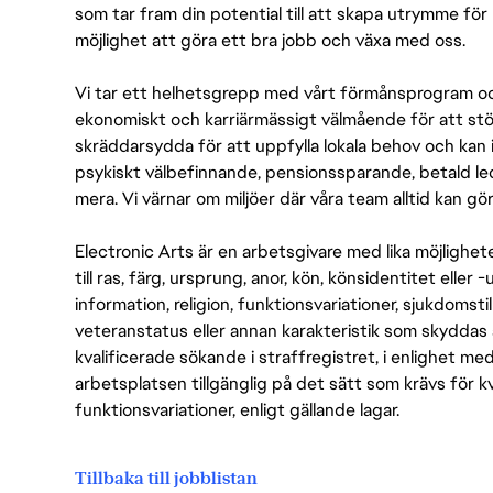
som tar fram din potential till att skapa utrymme fö
möjlighet att göra ett bra jobb och växa med oss.
Vi tar ett helhetsgrepp med vårt förmånsprogram och
ekonomiskt och karriärmässigt välmående för att stödj
skräddarsydda för att uppfylla lokala behov och kan 
psykiskt välbefinnande, pensionssparande, betald led
mera. Vi värnar om miljöer där våra team alltid kan göra
Electronic Arts är en arbetsgivare med lika möjlighet
till ras, färg, ursprung, anor, kön, könsidentitet eller 
information, religion, funktionsvariationer, sjukdomstill
veteranstatus eller annan karakteristik som skyddas 
kvalificerade sökande i straffregistret, i enlighet me
arbetsplatsen tillgänglig på det sätt som krävs för 
funktionsvariationer, enligt gällande lagar.
Tillbaka till jobblistan