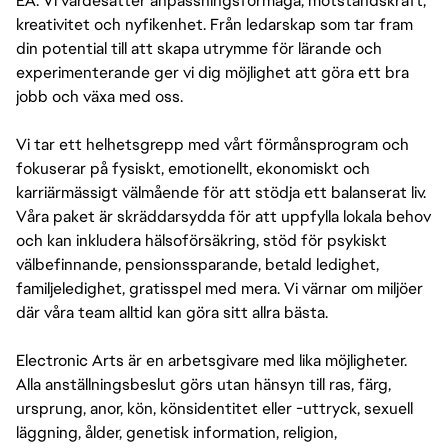
EA. Vi värdesätter anpassningsförmåga, motståndskraft,
kreativitet och nyfikenhet. Från ledarskap som tar fram
din potential till att skapa utrymme för lärande och
experimenterande ger vi dig möjlighet att göra ett bra
jobb och växa med oss.
Vi tar ett helhetsgrepp med vårt förmånsprogram och
fokuserar på fysiskt, emotionellt, ekonomiskt och
karriärmässigt välmående för att stödja ett balanserat liv.
Våra paket är skräddarsydda för att uppfylla lokala behov
och kan inkludera hälsoförsäkring, stöd för psykiskt
välbefinnande, pensionssparande, betald ledighet,
familjeledighet, gratisspel med mera. Vi värnar om miljöer
där våra team alltid kan göra sitt allra bästa.
Electronic Arts är en arbetsgivare med lika möjligheter.
Alla anställningsbeslut görs utan hänsyn till ras, färg,
ursprung, anor, kön, könsidentitet eller -uttryck, sexuell
läggning, ålder, genetisk information, religion,