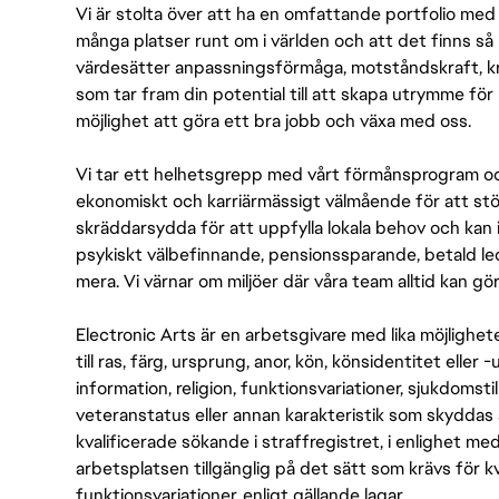
Vi är stolta över att ha en omfattande portfolio med s
många platser runt om i världen och att det finns så 
värdesätter anpassningsförmåga, motståndskraft, kre
som tar fram din potential till att skapa utrymme fö
möjlighet att göra ett bra jobb och växa med oss.
Vi tar ett helhetsgrepp med vårt förmånsprogram och
ekonomiskt och karriärmässigt välmående för att stödj
skräddarsydda för att uppfylla lokala behov och kan 
psykiskt välbefinnande, pensionssparande, betald led
mera. Vi värnar om miljöer där våra team alltid kan göra
Electronic Arts är en arbetsgivare med lika möjlighet
till ras, färg, ursprung, anor, kön, könsidentitet eller 
information, religion, funktionsvariationer, sjukdomstill
veteranstatus eller annan karakteristik som skyddas 
kvalificerade sökande i straffregistret, i enlighet me
arbetsplatsen tillgänglig på det sätt som krävs för 
funktionsvariationer, enligt gällande lagar.