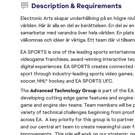
Description & Requirements
Electronic Arts skapar underhållning på en högre nivå
världen. Här är alla en del av berättelsen. En del av
samarbetar med varandra över hela världen. En plats 
välkomnas och idéer är viktiga. Ett team där vi tillsa
EA SPORTS is one of the leading sports entertainmen
videogame franchises, award-winning interactive te
digital experiences. EA SPORTS creates connected e
sport through industry-leading sports video games, 
soccer, NHL® hockey, and EA SPORTS UFC.
The
Advanced Technology Group
is part of the E
developing cutting edge game features and engine e
game and engine dev teams. Team members will be pa
variety of technical challenges beginning from proof
across EA. A key priority for this group is to partne
and our central art team to create meaningful user
improvements. This role will work on our strategic, mu