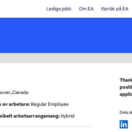
Lediga jobb
Om EA
Karriär på EA
Thank
posit
ouver
Canada
appli
p av arbetare
Regular Employee
Dela d
exibelt arbetsarrangemang
Hybrid