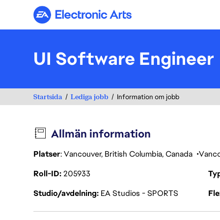
Electronic Arts
UI Software Engineer
Startsida
Lediga jobb
Information om jobb
Allmän information
Platser
: Vancouver, British Columbia, Canada
Vanc
Roll-ID
205933
Ty
Studio/avdelning
EA Studios - SPORTS
Fl