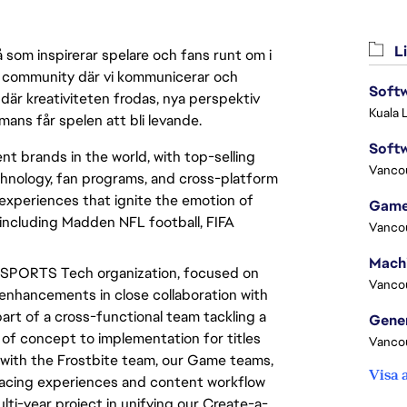
Li
 som inspirerar spelare och fans runt om i
 en community där vi kommunicerar och
Softw
där kreativiteten frodas, nya perspektiv
Kuala 
mmans får spelen att bli levande.
Softw
t brands in the world, with top-selling
Vanco
chnology, fan programs, and cross-platform
xperiences that ignite the emotion of
Game
including Madden NFL football, FIFA
Vanco
A SPORTS Tech organization, focused on
Vanco
nhancements in close collaboration with
rt of a cross-functional team tackling a
 of concept to implementation for titles
Vanco
r with the Frostbite team, our Game teams,
Visa 
 facing experiences and content workflow
lti-year project in unifying our Create-a-