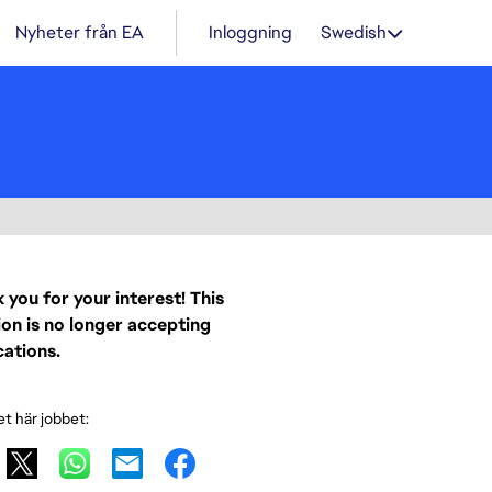
Nyheter från EA
Inloggning
Swedish
 you for your interest! This
ion is no longer accepting
cations.
et här jobbet: