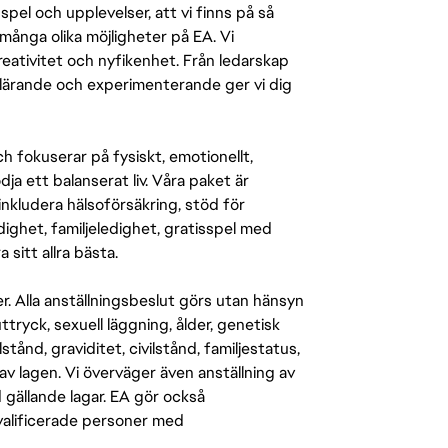
pel och upplevelser, att vi finns på så
många olika möjligheter på EA. Vi
ativitet och nyfikenhet. Från ledarskap
r lärande och experimenterande ger vi dig
 fokuserar på fysiskt, emotionellt,
a ett balanserat liv. Våra paket är
inkludera hälsoförsäkring, stöd för
ighet, familjeledighet, gratisspel med
 sitt allra bästa.
er. Alla anställningsbeslut görs utan hänsyn
-uttryck, sexuell läggning, ålder, genetisk
stånd, graviditet, civilstånd, familjestatus,
av lagen. Vi överväger även anställning av
d gällande lagar. EA gör också
kvalificerade personer med