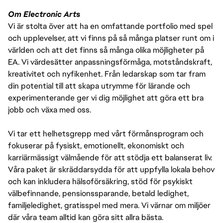
Om Electronic Arts
Vi är stolta över att ha en omfattande portfolio med spel
och upplevelser, att vi finns på så många platser runt om i
världen och att det finns så många olika möjligheter på
EA. Vi värdesätter anpassningsförmåga, motståndskraft,
kreativitet och nyfikenhet. Från ledarskap som tar fram
din potential till att skapa utrymme för lärande och
experimenterande ger vi dig möjlighet att göra ett bra
jobb och växa med oss.
Vi tar ett helhetsgrepp med vårt förmånsprogram och
fokuserar på fysiskt, emotionellt, ekonomiskt och
karriärmässigt välmående för att stödja ett balanserat liv.
Våra paket är skräddarsydda för att uppfylla lokala behov
och kan inkludera hälsoförsäkring, stöd för psykiskt
välbefinnande, pensionssparande, betald ledighet,
familjeledighet, gratisspel med mera. Vi värnar om miljöer
där våra team alltid kan göra sitt allra bästa.