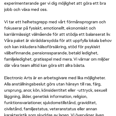
experimenterande ger vi dig möjlighet att göra ett bra
jobb och växa med oss.
Vi tar ett helhetsgrepp med vårt förmånsprogram och
fokuserar på fysiskt, emotionellt, ekonomiskt och
karriärmässigt välmående för att stödja ett balanserat liv.
Våra paket är skräddarsydda för att uppfylla lokala behov
och kan inkludera hälsoförsäkring, stöd för psykiskt
välbefinnande, pensionssparande, betald ledighet,
familjeledighet, gratisspel med mera. Vi värnar om miljöer
där våra team alltid kan göra sitt allra bästa.
Electronic Arts är en arbetsgivare med lika möjligheter.
Alla anställningsbeslut görs utan hänsyn till ras, färg,
ursprung, anor, kön, könsidentitet eller -uttryck, sexuell
läggning, ålder, genetisk information, religion,
funktionsvariationer, sjukdomstillstånd, graviditet,
civilstånd, familjestatus, veteranstatus eller annan
karakteristik som skyddas av lagen. Vi överväger även