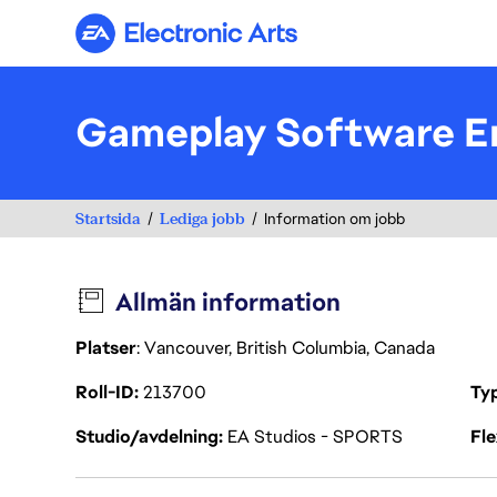
Electronic Arts
Gameplay Software En
Startsida
Lediga jobb
Information om jobb
Allmän information
Platser
: Vancouver, British Columbia, Canada
Roll-ID
213700
Ty
Studio/avdelning
EA Studios - SPORTS
Fl