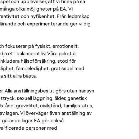
pel och upplevelser, att vi finns på så
många olika möjligheter på EA. Vi
ativitet och nyfikenhet. Från ledarskap
r lärande och experimenterande ger vi dig
 fokuserar på fysiskt, emotionellt,
a ett balanserat liv. Våra paket är
inkludera hälsoförsäkring, stöd för
ighet, familjeledighet, gratisspel med
 sitt allra bästa.
er. Alla anställningsbeslut görs utan hänsyn
-uttryck, sexuell läggning, ålder, genetisk
stånd, graviditet, civilstånd, familjestatus,
av lagen. Vi överväger även anställning av
d gällande lagar. EA gör också
kvalificerade personer med