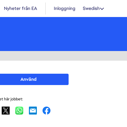
Nyheter från EA
Inloggning
Swedish
Använd
et här jobbet: