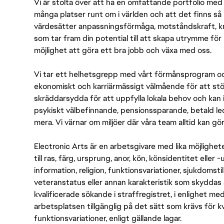
Vi är stolta över att ha en omfattande portfolio med s
många platser runt om i världen och att det finns så 
värdesätter anpassningsförmåga, motståndskraft, kre
som tar fram din potential till att skapa utrymme fö
möjlighet att göra ett bra jobb och växa med oss.
Vi tar ett helhetsgrepp med vårt förmånsprogram och
ekonomiskt och karriärmässigt välmående för att stödj
skräddarsydda för att uppfylla lokala behov och kan 
psykiskt välbefinnande, pensionssparande, betald led
mera. Vi värnar om miljöer där våra team alltid kan göra
Electronic Arts är en arbetsgivare med lika möjlighet
till ras, färg, ursprung, anor, kön, könsidentitet eller 
information, religion, funktionsvariationer, sjukdomstill
veteranstatus eller annan karakteristik som skyddas 
kvalificerade sökande i straffregistret, i enlighet me
arbetsplatsen tillgänglig på det sätt som krävs för 
funktionsvariationer, enligt gällande lagar.