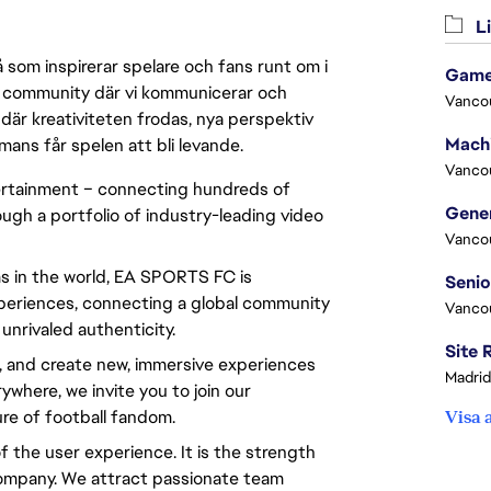
Li
 som inspirerar spelare och fans runt om i
Game
 en community där vi kommunicerar och
Vanco
där kreativiteten frodas, nya perspektiv
mmans får spelen att bli levande.
Vanco
tertainment – connecting hundreds of
ough a portfolio of industry-leading video
Vanco
s in the world, EA SPORTS FC is
experiences, connecting a global community
Vanco
nrivaled authenticity.
, and create new, immersive experiences
Madrid
rywhere, we invite you to join our
re of football fandom.
Visa 
 the user experience. It is the strength
company. We attract passionate team