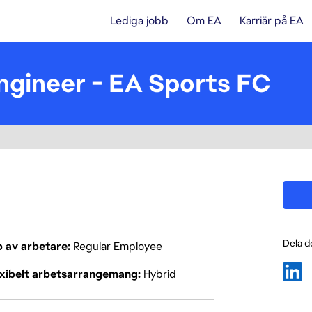
Lediga jobb
Om EA
Karriär på EA
gineer - EA Sports FC
Dela d
p av arbetare
Regular Employee
exibelt arbetsarrangemang
Hybrid