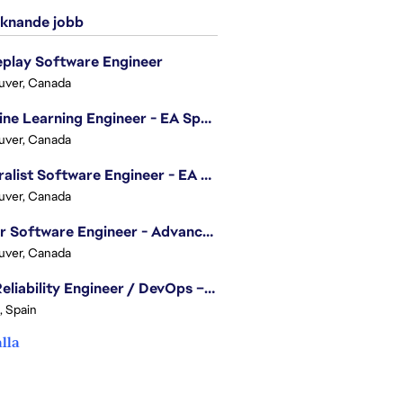
knande jobb
play Software Engineer
uver, Canada
Machine Learning Engineer - EA Sports FC
uver, Canada
Generalist Software Engineer - EA Sports FC
uver, Canada
Senior Software Engineer - Advanced Technology Group
uver, Canada
Site Reliability Engineer / DevOps – Localization
, Spain
alla