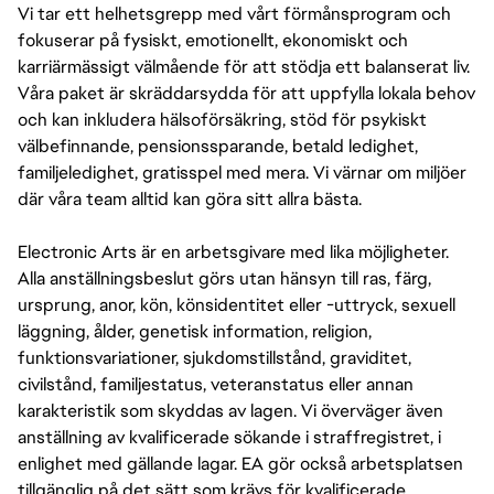
Vi tar ett helhetsgrepp med vårt förmånsprogram och
fokuserar på fysiskt, emotionellt, ekonomiskt och
karriärmässigt välmående för att stödja ett balanserat liv.
Våra paket är skräddarsydda för att uppfylla lokala behov
och kan inkludera hälsoförsäkring, stöd för psykiskt
välbefinnande, pensionssparande, betald ledighet,
familjeledighet, gratisspel med mera. Vi värnar om miljöer
där våra team alltid kan göra sitt allra bästa.
Electronic Arts är en arbetsgivare med lika möjligheter.
Alla anställningsbeslut görs utan hänsyn till ras, färg,
ursprung, anor, kön, könsidentitet eller -uttryck, sexuell
läggning, ålder, genetisk information, religion,
funktionsvariationer, sjukdomstillstånd, graviditet,
civilstånd, familjestatus, veteranstatus eller annan
karakteristik som skyddas av lagen. Vi överväger även
anställning av kvalificerade sökande i straffregistret, i
enlighet med gällande lagar. EA gör också arbetsplatsen
tillgänglig på det sätt som krävs för kvalificerade