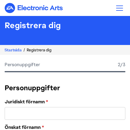
Electronic Arts
Registrera dig
Startsida
Registrera dig
Personuppgifter
2
/3
Personuppgifter
Juridiskt förnamn
*
Önskat förnamn
*