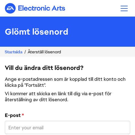
Electronic Arts
Glömt lösenord
Startsida
Återställ lösenord
Vill du ändra ditt lösenord?
Ange e-postadressen som är kopplad till ditt konto och
klicka på "Fortsätt".
Vi kommer att skicka en länk till dig via e-post för
återställning av ditt lösenord.
Återställ lösenord med din e-post
E-post
*