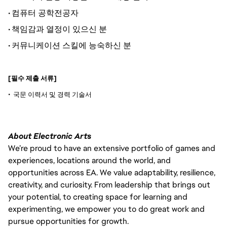
컴퓨터 공학전공자
•
책임감과 열정이 있으신 분
•
커뮤니케이션 스킬에 능숙하신 분
•
[필수 제출 서류]
•
국문 이력서 및 경력 기술서
About Electronic Arts
We’re proud to have an extensive portfolio of games and
experiences, locations around the world, and
opportunities across EA. We value adaptability, resilience,
creativity, and curiosity. From leadership that brings out
your potential, to creating space for learning and
experimenting, we empower you to do great work and
pursue opportunities for growth.