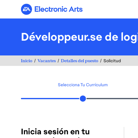
Electronic Arts
Développeur.se de log
Inicio
Vacantes
Detalles del puesto
Solicitud
Selecciona Tu Currículum
Inicia sesión en tu