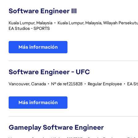
Software Engineer III
Kuala Lumpur, Malaysia
•
Kuala Lumpur, Malaysia, Wilayah Perseku
EA Studios - SPORTS
Más información
Software Engineer - UFC
Vancouver, Canada
•
Nº de ref.215828
•
Regular Employee
•
EA S
Más información
Gameplay Software Engineer