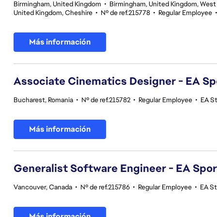
Birmingham, United Kingdom
•
Birmingham, United Kingdom, West
United Kingdom, Cheshire
•
Nº de ref.215778
•
Regular Employee
Más información
Associate Cinematics Designer - EA Sp
Bucharest, Romania
•
Nº de ref.215782
•
Regular Employee
•
EA S
Más información
Generalist Software Engineer - EA Spo
Vancouver, Canada
•
Nº de ref.215786
•
Regular Employee
•
EA S
Más información