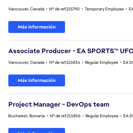
Vancouver, Canada
•
Nº de ref.215790
•
Temporary Employee
•
E
Más información
Associate Producer - EA SPORTS™ UF
Vancouver, Canada
•
Nº de ref.215834
•
Regular Employee
•
EA S
Más información
Project Manager - DevOps team
Bucharest, Romania
•
Nº de ref.215856
•
Regular Employee
•
EA S