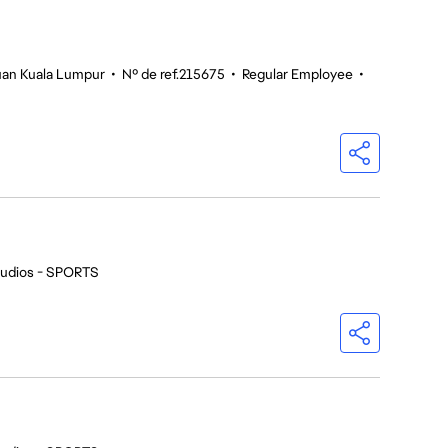
tuan Kuala Lumpur
•
Nº de ref.215675
•
Regular Employee
•
tudios - SPORTS