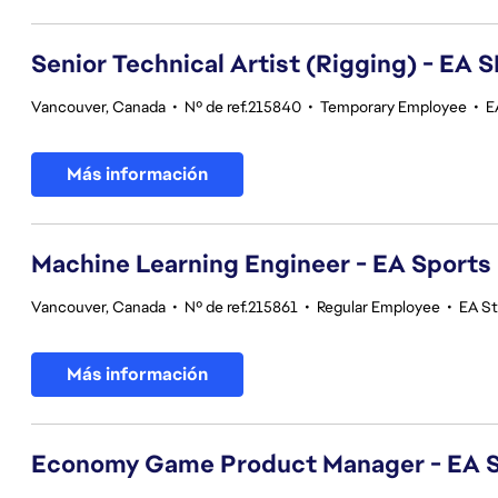
Senior Technical Artist (Rigging) - E
Vancouver, Canada
•
Nº de ref.215840
•
Temporary Employee
•
E
Más información
Machine Learning Engineer - EA Sports
Vancouver, Canada
•
Nº de ref.215861
•
Regular Employee
•
EA S
Más información
Economy Game Product Manager - EA