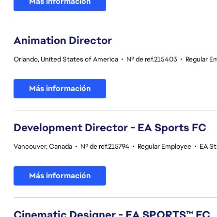
Más información
Animation Director
Orlando, United States of America
•
Nº de ref.215403
•
Regular E
Más información
Development Director - EA Sports FC
Vancouver, Canada
•
Nº de ref.215794
•
Regular Employee
•
EA St
Más información
Cinematic Designer - EA SPORTS™ FC