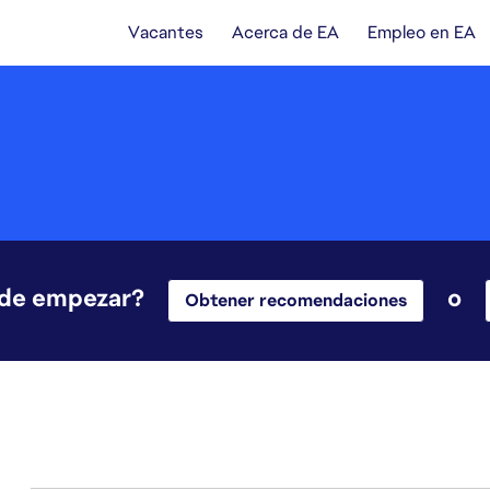
Vacantes
Acerca de EA
Empleo en EA
nde empezar?
o
Obtener recomendaciones
1-20 de 117 No hay resultados