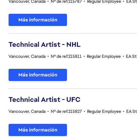
Vancouver, Canada
•
Nº de ref.215787
•
Regular Employee
•
EA S
Más información
Technical Artist - NHL
Vancouver, Canada
•
Nº de ref.215811
•
Regular Employee
•
EA St
Más información
Technical Artist - UFC
Vancouver, Canada
•
Nº de ref.215827
•
Regular Employee
•
EA S
Más información