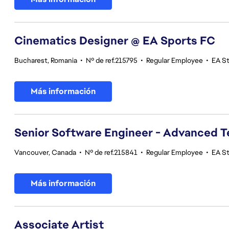
Cinematics Designer @ EA Sports FC
Bucharest, Romania
•
Nº de ref.215795
•
Regular Employee
•
EA S
Más información
Senior Software Engineer - Advanced 
Vancouver, Canada
•
Nº de ref.215841
•
Regular Employee
•
EA S
Más información
Associate Artist