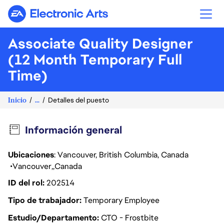
Electronic Arts
Associate Quality Designer
(12 Month Temporary Full
Time)
Inicio
...
Detalles del puesto
Información general
Ubicaciones
: Vancouver, British Columbia, Canada
Vancouver
Canada
ID del rol
202514
Tipo de trabajador
Temporary Employee
Estudio/Departamento
CTO - Frostbite