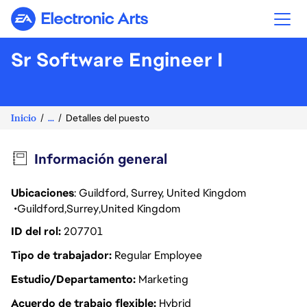
Electronic Arts
Sr Software Engineer I
Inicio
...
Detalles del puesto
Información general
Ubicaciones
: Guildford, Surrey, United Kingdom
Guildford
Surrey
United Kingdom
ID del rol
207701
Tipo de trabajador
Regular Employee
Estudio/Departamento
Marketing
Acuerdo de trabajo flexible
Hybrid