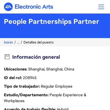
Electronic Arts
People Partnerships Partner
Inicio
...
Detalles del puesto
Información general
Ubicaciones
: Shanghai, Shanghai, China
ID del rol
208945
Tipo de trabajador
Regular Employee
Estudio/Departamento
People Experience &
Workplaces
Acuerdo de trabajo flexible
Hybrid