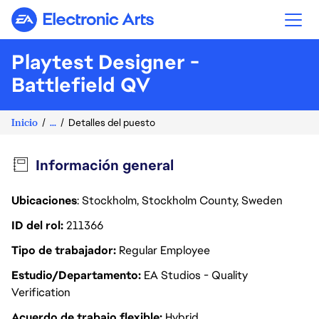
Electronic Arts
Playtest Designer -
Battlefield QV
Inicio
...
Detalles del puesto
Información general
Ubicaciones
: Stockholm, Stockholm County, Sweden
ID del rol
211366
Tipo de trabajador
Regular Employee
Estudio/Departamento
EA Studios - Quality
Verification
Acuerdo de trabajo flexible
Hybrid