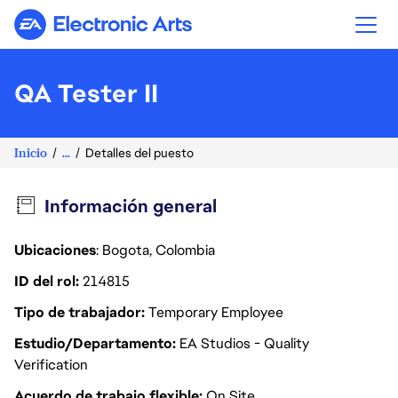
Electronic Arts
QA Tester II
Inicio
...
Detalles del puesto
Información general
Ubicaciones
: Bogota, Colombia
ID del rol
214815
Tipo de trabajador
Temporary Employee
Estudio/Departamento
EA Studios - Quality
Verification
Acuerdo de trabajo flexible
On Site