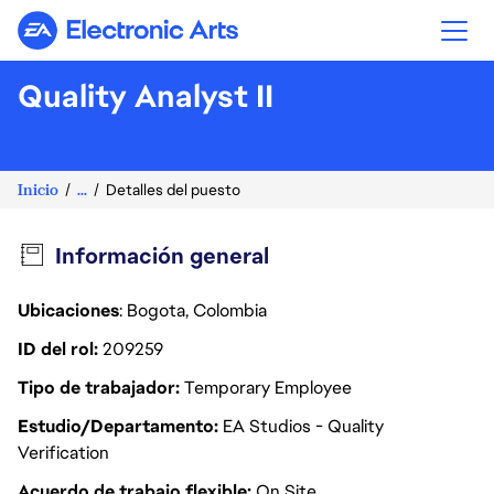
Electronic Arts
Quality Analyst II
Inicio
...
Detalles del puesto
Información general
Ubicaciones
: Bogota, Colombia
ID del rol
209259
Tipo de trabajador
Temporary Employee
Estudio/Departamento
EA Studios - Quality
Verification
Acuerdo de trabajo flexible
On Site