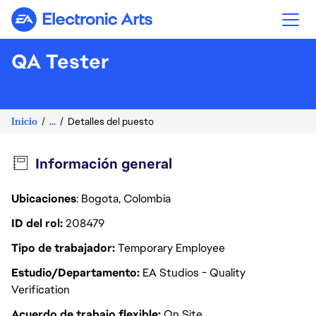
Electronic Arts
QA Tester
Inicio
...
Detalles del puesto
Información general
Ubicaciones
: Bogota, Colombia
ID del rol
208479
Tipo de trabajador
Temporary Employee
Estudio/Departamento
EA Studios - Quality
Verification
Acuerdo de trabajo flexible
On Site