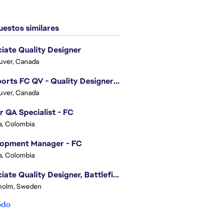
estos similares
iate Quality Designer
uver, Canada
EA Sports FC QV - Quality Designer (Companion App)
uver, Canada
r QA Specialist - FC
, Colombia
lopment Manager - FC
, Colombia
Associate Quality Designer, Battlefield QV
holm, Sweden
odo