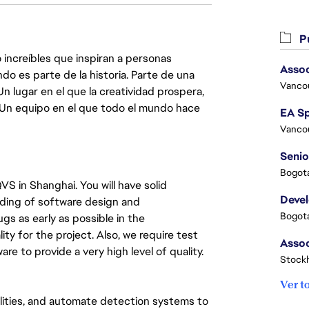
Pu
 increíbles que inspiran a personas
Assoc
do es parte de la historia. Parte de una
Vanco
lugar en el que la creatividad prospera,
. Un equipo en el que todo el mundo hace
Vanco
Senio
Bogota
S in Shanghai. You will have solid
Deve
nding of software design and
Bogota
ugs as early as possible in the
ty for the project. Also, we require test
e to provide a very high level of quality.
Stock
Ver t
bilities, and automate detection systems to