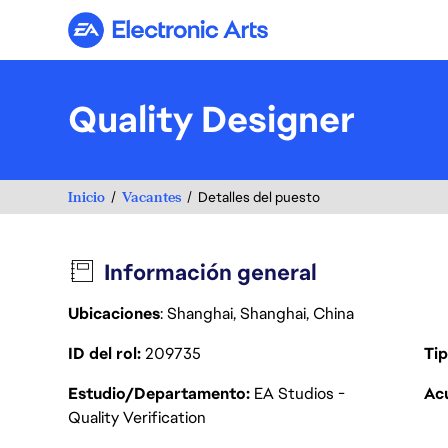
Electronic Arts
Quality Designer
Inicio
Vacantes
Detalles del puesto
Información general
Ubicaciones
: Shanghai, Shanghai, China
ID del rol
209735
Tip
Estudio/Departamento
EA Studios -
Acu
Quality Verification