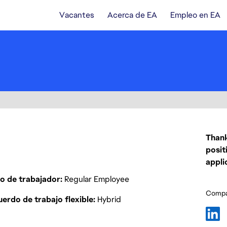
Vacantes
Acerca de EA
Empleo en EA
Thank
posit
appli
o de trabajador
Regular Employee
Compar
erdo de trabajo flexible
Hybrid