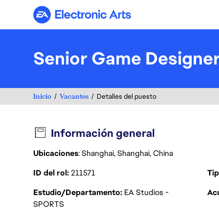
Electronic Arts
Senior Game Designer
Inicio
Vacantes
Detalles del puesto
Información general
Ubicaciones
: Shanghai, Shanghai, China
ID del rol
211571
Tip
Estudio/Departamento
EA Studios -
Acu
SPORTS