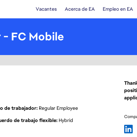
Vacantes
Acerca de EA
Empleo en EA
 - FC Mobile
Thank
posit
appli
o de trabajador
Regular Employee
Compar
erdo de trabajo flexible
Hybrid