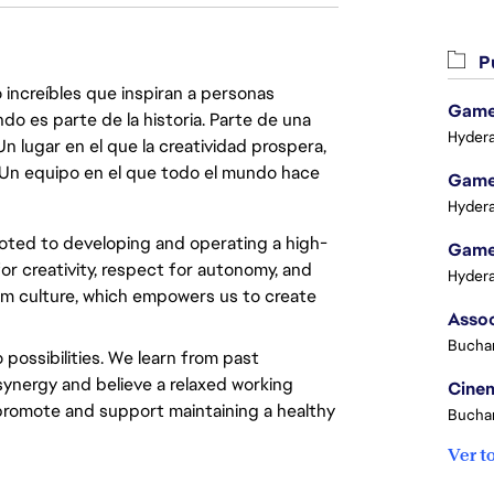
Pu
 increíbles que inspiran a personas
Game 
do es parte de la historia. Parte de una
Hydera
lugar en el que la creatividad prospera,
. Un equipo en el que todo el mundo hace
Game 
Hydera
oted to developing and operating a high-
Game 
or creativity, respect for autonomy, and
Hydera
eam culture, which empowers us to create
Buchar
 possibilities. We learn from past
synergy and believe a relaxed working
Cinem
 promote and support maintaining a healthy
Buchar
Ver t