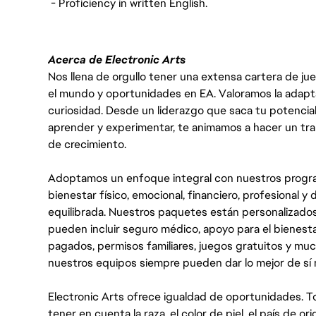
- Proficiency in written English.
Acerca de Electronic Arts
Nos llena de orgullo tener una extensa cartera de ju
el mundo y oportunidades en EA. Valoramos la adaptabili
curiosidad. Desde un liderazgo que saca tu potencial
aprender y experimentar, te animamos a hacer un tr
de crecimiento.
Adoptamos un enfoque integral con nuestros progra
bienestar físico, emocional, financiero, profesional 
equilibrada. Nuestros paquetes están personalizados
pueden incluir seguro médico, apoyo para el bienestar
pagados, permisos familiares, juegos gratuitos y m
nuestros equipos siempre pueden dar lo mejor de sí
Electronic Arts ofrece igualdad de oportunidades. To
tener en cuenta la raza, el color de piel, el país de ori