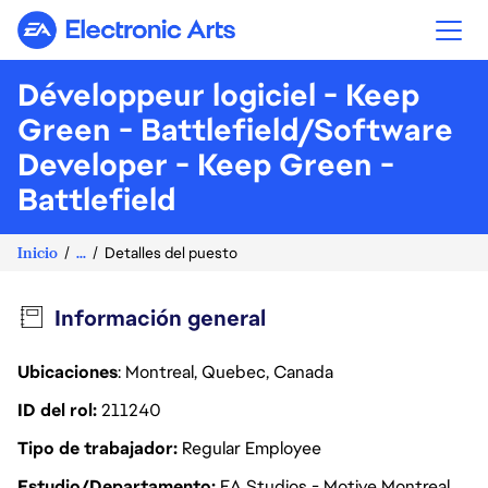
Electronic Arts
Développeur logiciel - Keep
Green - Battlefield/Software
Developer - Keep Green -
Battlefield
Inicio
...
Detalles del puesto
Información general
Ubicaciones
: Montreal, Quebec, Canada
ID del rol
211240
Tipo de trabajador
Regular Employee
Estudio/Departamento
EA Studios - Motive Montreal