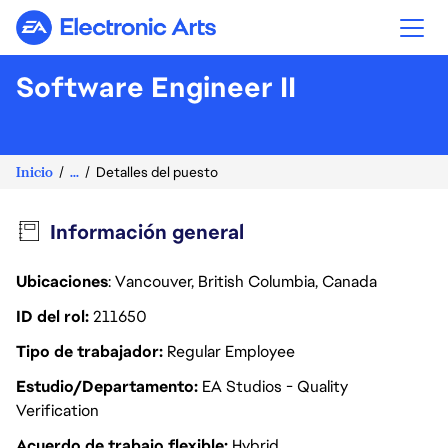
Electronic Arts
Software Engineer II
Inicio
...
Detalles del puesto
Información general
Ubicaciones
: Vancouver, British Columbia, Canada
ID del rol
211650
Tipo de trabajador
Regular Employee
Estudio/Departamento
EA Studios - Quality
Verification
Acuerdo de trabajo flexible
Hybrid