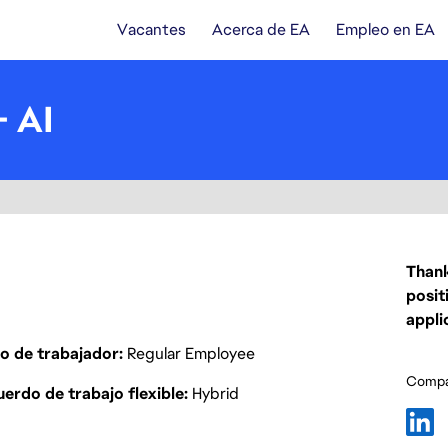
Vacantes
Acerca de EA
Empleo en EA
- AI
Thank
posit
appli
o de trabajador
Regular Employee
Compar
erdo de trabajo flexible
Hybrid