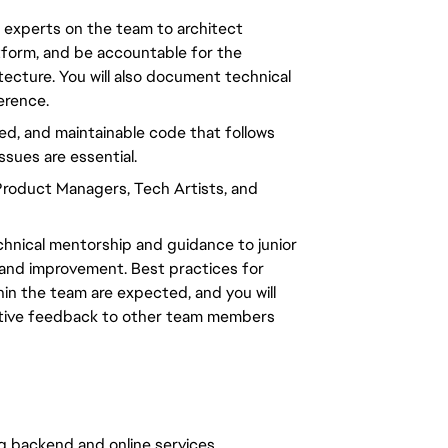
I experts on the team to architect
tform, and be accountable for the
itecture.
You will
also document technical
erence.
ed, and maintainable code that follows
issues are
essential
.
 Product Managers, Tech Artists, and
chnical mentorship and guidance to junior
 and improvement. Best practices for
hin the team are expected, and
you will
uctive feedback to other team members
 backend and online services