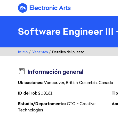
Electronic Arts
Software Engineer III 
Inicio
Vacantes
Detalles del puesto
Información general
Ubicaciones
: Vancouver, British Columbia, Canada
ID del rol
208161
Tip
Estudio/Departamento
CTO - Creative
Acu
Technologies