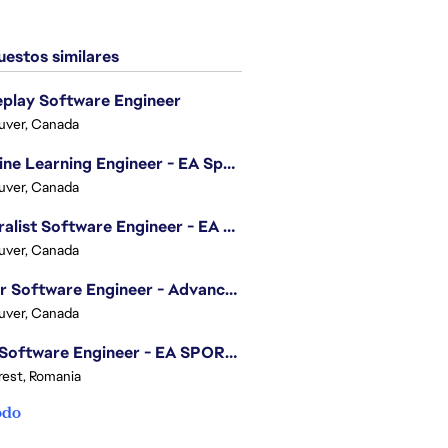
estos similares
play Software Engineer
uver, Canada
Machine Learning Engineer - EA Sports FC
uver, Canada
Generalist Software Engineer - EA Sports FC
uver, Canada
Senior Software Engineer - Advanced Technology Group
uver, Canada
.NET Software Engineer - EA SPORTS™ FC
est, Romania
odo