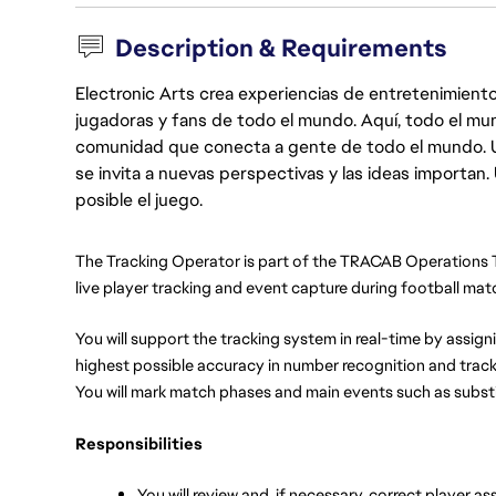
Description & Requirements
Electronic Arts crea experiencias de entretenimiento
jugadoras y fans de todo el mundo. Aquí, todo el mun
comunidad que conecta a gente de todo el mundo. Un 
se invita a nuevas perspectivas y las ideas importan
posible el juego.
The Tracking Operator is part of the TRACAB Operations Te
live player tracking and event capture during football mat
You will support the tracking system in real-time by assign
highest possible accuracy in number recognition and track
You will mark match phases and main events such as substit
Responsibilities
You will review and, if necessary, correct player 