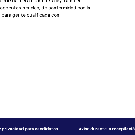
quede bajo el amparo de la ley. También
ecedentes penales, de conformidad con la
 para gente cualificada con
e privacidad para candidatos
|
Aviso durante la recopilació