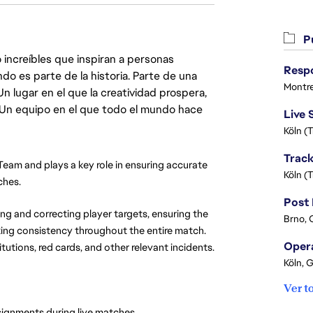
Pu
 increíbles que inspiran a personas
do es parte de la historia. Parte de una
Montre
lugar en el que la creatividad prospera,
. Un equipo en el que todo el mundo hace
Köln (
am and plays a key role in ensuring accurate 
Köln (
ches.
ing and correcting player targets, ensuring the 
Brno, 
ing consistency throughout the entire match. 
utions, red cards, and other relevant incidents.
Köln, 
Ver t
assignments during live matches