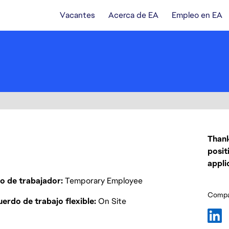
Vacantes
Acerca de EA
Empleo en EA
Thank
posit
appli
o de trabajador
Temporary Employee
Compar
erdo de trabajo flexible
On Site