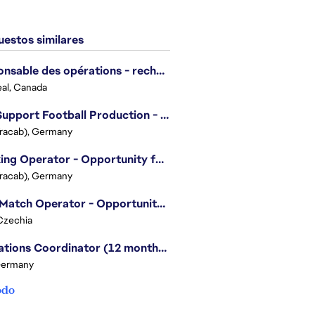
estos similares
Responsable des opérations - recherche et développement/Head of Operations, Research & Development
al, Canada
Live Support Football Production - Opportunity for Students!
Tracab), Germany
Tracking Operator - Opportunity for Students
Tracab), Germany
Post Match Operator - Opportunity for Students
Czechia
Operations Coordinator (12 months contract)
Germany
odo