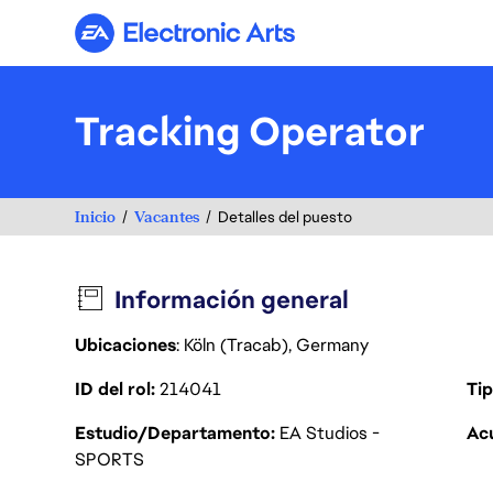
Electronic Arts
Tracking Operator
Inicio
Vacantes
Detalles del puesto
Información general
Ubicaciones
: Köln (Tracab), Germany
ID del rol
214041
Tip
Estudio/Departamento
EA Studios -
Acu
SPORTS