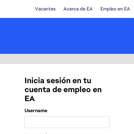
Vacantes
Acerca de EA
Empleo en EA
Inicia sesión en tu
cuenta de empleo en
EA
Login
Username