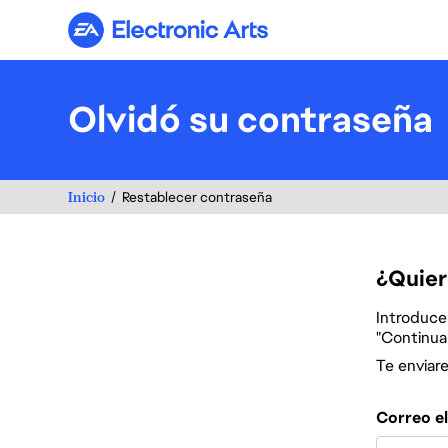
Electronic Arts
Olvidó su contraseña
Inicio
Restablecer contraseña
¿Quier
Introduce 
"Continuar
Te enviar
Restablece la
Correo e