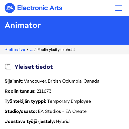
Electronic Arts
Animator
Aloitussivu
...
Roolin yksityiskohdat
Yleiset tiedot
Sijainnit
: Vancouver, British Columbia, Canada
Roolin tunnus
211673
Työntekijän tyyppi
Temporary Employee
Studio/osasto
EA Studios - EA Create
Joustava työjärjestely
Hybrid