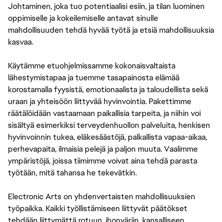
Johtaminen, joka tuo potentiaalisi esiin, ja tilan luominen
oppimiselle ja kokeilemiselle antavat sinulle
mahdollisuuden tehdä hyvää työtä ja etsiä mahdollisuuksia
kasvaa.
Käytämme etuohjelmissamme kokonaisvaltaista
lähestymistapaa ja tuemme tasapainosta elämää
korostamalla fyysistä, emotionaalista ja taloudellista sekä
uraan ja yhteisöön liittyvää hyvinvointia. Pakettimme
räätälöidään vastaamaan paikallisia tarpeita, ja niihin voi
sisältyä esimerkiksi terveydenhuollon palveluita, henkisen
hyvinvoinnin tukea, eläkesäästöjä, palkallista vapaa-aikaa,
perhevapaita, ilmaisia pelejä ja paljon muuta. Vaalimme
ympäristöjä, joissa tiimimme voivat aina tehdä parasta
työtään, mitä tahansa he tekevätkin.
Electronic Arts on yhdenvertaisten mahdollisuuksien
työpaikka. Kaikki työllistämiseen liittyvät päätökset
tehdään liittymättä rotuun, ihonväriin, kansalliseen