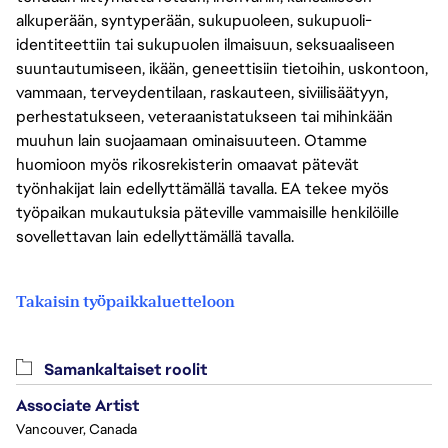
alkuperään, syntyperään, sukupuoleen, sukupuoli-
identiteettiin tai sukupuolen ilmaisuun, seksuaaliseen
suuntautumiseen, ikään, geneettisiin tietoihin, uskontoon,
vammaan, terveydentilaan, raskauteen, siviilisäätyyn,
perhestatukseen, veteraanistatukseen tai mihinkään
muuhun lain suojaamaan ominaisuuteen. Otamme
huomioon myös rikosrekisterin omaavat pätevät
työnhakijat lain edellyttämällä tavalla. EA tekee myös
työpaikan mukautuksia päteville vammaisille henkilöille
sovellettavan lain edellyttämällä tavalla.
Takaisin työpaikkaluetteloon
Samankaltaiset roolit
Associate Artist
Vancouver, Canada