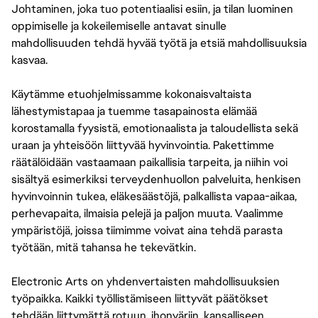
Johtaminen, joka tuo potentiaalisi esiin, ja tilan luominen
oppimiselle ja kokeilemiselle antavat sinulle
mahdollisuuden tehdä hyvää työtä ja etsiä mahdollisuuksia
kasvaa.
Käytämme etuohjelmissamme kokonaisvaltaista
lähestymistapaa ja tuemme tasapainosta elämää
korostamalla fyysistä, emotionaalista ja taloudellista sekä
uraan ja yhteisöön liittyvää hyvinvointia. Pakettimme
räätälöidään vastaamaan paikallisia tarpeita, ja niihin voi
sisältyä esimerkiksi terveydenhuollon palveluita, henkisen
hyvinvoinnin tukea, eläkesäästöjä, palkallista vapaa-aikaa,
perhevapaita, ilmaisia pelejä ja paljon muuta. Vaalimme
ympäristöjä, joissa tiimimme voivat aina tehdä parasta
työtään, mitä tahansa he tekevätkin.
Electronic Arts on yhdenvertaisten mahdollisuuksien
työpaikka. Kaikki työllistämiseen liittyvät päätökset
tehdään liittymättä rotuun, ihonväriin, kansalliseen