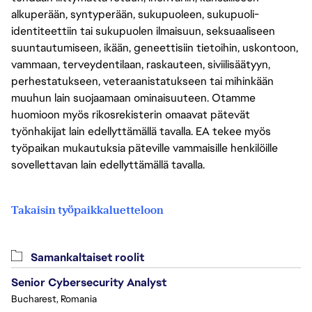
alkuperään, syntyperään, sukupuoleen, sukupuoli-
identiteettiin tai sukupuolen ilmaisuun, seksuaaliseen
suuntautumiseen, ikään, geneettisiin tietoihin, uskontoon,
vammaan, terveydentilaan, raskauteen, siviilisäätyyn,
perhestatukseen, veteraanistatukseen tai mihinkään
muuhun lain suojaamaan ominaisuuteen. Otamme
huomioon myös rikosrekisterin omaavat pätevät
työnhakijat lain edellyttämällä tavalla. EA tekee myös
työpaikan mukautuksia päteville vammaisille henkilöille
sovellettavan lain edellyttämällä tavalla.
Takaisin työpaikkaluetteloon
Samankaltaiset roolit
Senior Cybersecurity Analyst
Bucharest, Romania